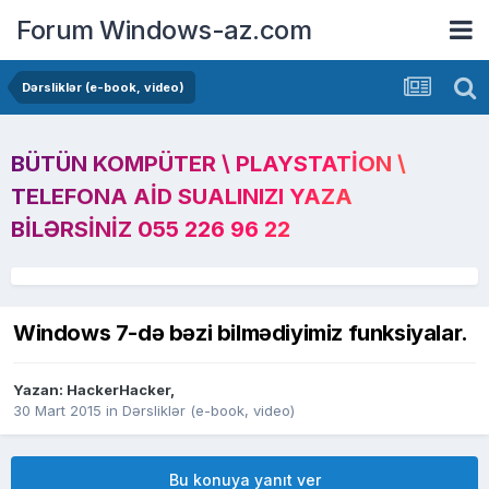
Forum Windows-az.com
Dərsliklər (e-book, video)
BÜTÜN KOMPÜTER \ PLAYSTATION \
TELEFONA AID SUALINIZI YAZA
BILƏRSINIZ 055 226 96 22
Windows 7-də bəzi bilmədiyimiz funksiyalar.
Yazan:
HackerHacker
,
30 Mart 2015
in
Dərsliklər (e-book, video)
Bu konuya yanıt ver