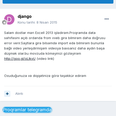
django
Konu tarihi:
8 Nisan 2015
Salam dostlar mən Excell 2013 işlədirəm.Proqramda data
səhifəsini açıb ordanda from vveb girə bilmirəm daha doğrusu
error verir.Saytlara girə bilsəmdə import edə bilmirəm bununla
bağlı video yerləşdirmişəm videoya baxsanız daha aydın başa
düşmək olar.bu movzuda köməyinizi gözləyirəm
http://goo.gl/oLlkvU
(video link)
Oxuduğunuza və diqqətinizə görə təşəkkür edirəm
Alıntı
Proqramlar telegramda