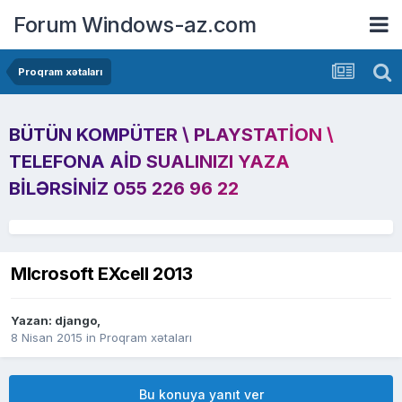
Forum Windows-az.com
Proqram xətaları
BÜTÜN KOMPÜTER \ PLAYSTATION \
TELEFONA AID SUALINIZI YAZA
BILƏRSINIZ 055 226 96 22
MIcrosoft EXcell 2013
Yazan:
django
,
8 Nisan 2015
in
Proqram xətaları
Bu konuya yanıt ver