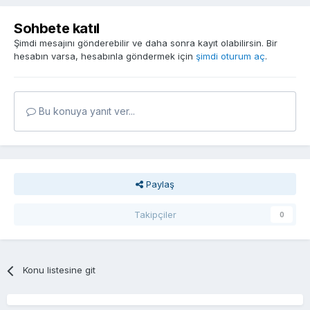
Sohbete katıl
Şimdi mesajını gönderebilir ve daha sonra kayıt olabilirsin. Bir
hesabın varsa, hesabınla göndermek için
şimdi oturum aç
.
Bu konuya yanıt ver...
Paylaş
Takipçiler
0
Konu listesine git