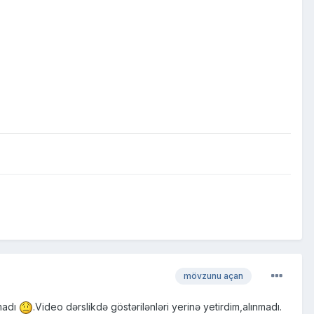
mövzunu açan
madı
.Video dərslikdə göstərilənləri yerinə yetirdim,alınmadı.