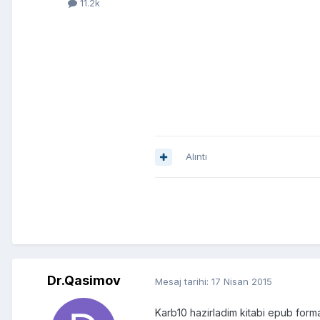
11.2k
Alıntı
Dr.Qasimov
Mesaj tarihi:
17 Nisan 2015
Karb10 hazirladim kitabi epub for