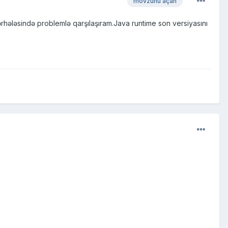
mövzunu açan
hələsində problemlə qarşılaşıram.Java runtime son versiyasını