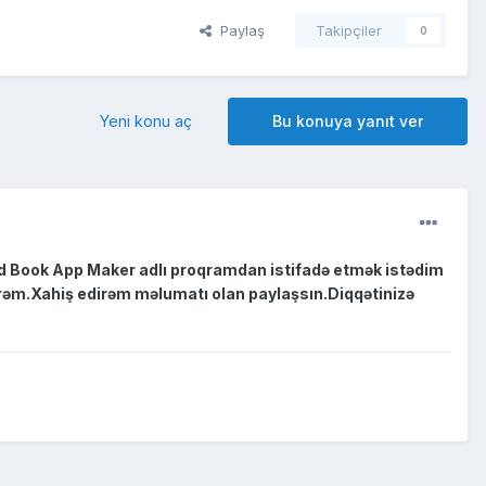
Paylaş
Takipçiler
0
Yeni konu aç
Bu konuya yanıt ver
d Book App Maker adlı proqramdan istifadə etmək istədim
irəm.Xahiş edirəm məlumatı olan paylaşsın.Diqqətinizə