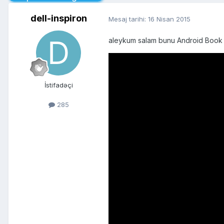
dell-inspiron
Mesaj tarihi:
16 Nisan 2015
aleykum salam bunu Android Book Ap
İstifadəçi
285