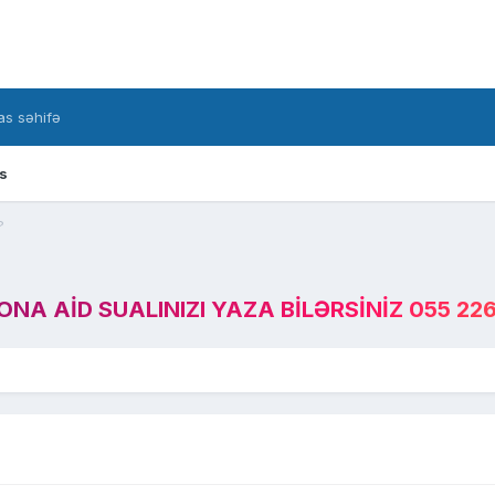
s səhifə
s
?
A AID SUALINIZI YAZA BILƏRSINIZ 055 226