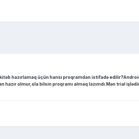
itab hazırlamaq üçün hansı proqramdan istifadə edilir?Androi
hazır olmur,ola bilsin proqramı almaq lazımdı.Mən trial işləd