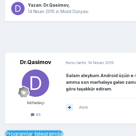
Yazan:
Dr.Qasimov
,
14 Nisan 2015
in
Mobil Dünyası
Dr.Qasimov
Konu tarihi:
14 Nisan 2015
Salam aleykum.Android üçün e-k
amma son mərhələyə gələn zaman 
görə təşəkkür edirəm.
İstifadəçi
Alıntı
45
Proqramlar telegramda