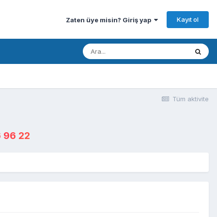
Kayıt ol
Zaten üye misin? Giriş yap
Tüm aktivite
 96 22