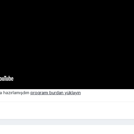
də hazırlamışdım
proqramı burdan yükləyin