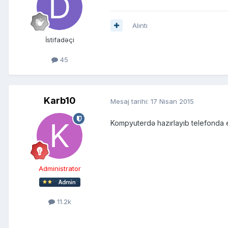
Alıntı
İstifadəçi
45
Karb10
Mesaj tarihi:
17 Nisan 2015
Kompyuterdə hazırlayıb telefonda 
Administrator
11.2k