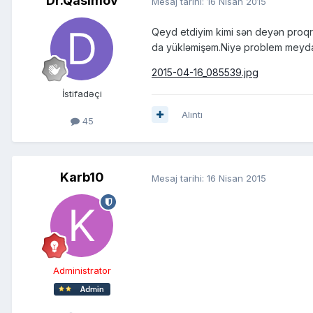
Dr.Qasimov
Mesaj tarihi:
16 Nisan 2015
Qeyd etdiyim kimi sən deyən proqra
da yükləmişəm.Niyə problem meyda
2015-04-16_085539.jpg
İstifadəçi
Alıntı
45
Karb10
Mesaj tarihi:
16 Nisan 2015
Administrator