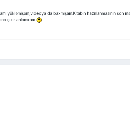
mı yükləmişəm,videoya da baxmışam.Kitabın hazırlanmasının son mər
na çıxır anlamıram