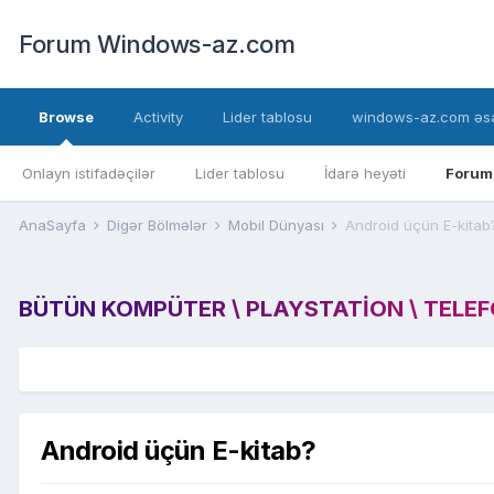
Forum Windows-az.com
Browse
Activity
Lider tablosu
windows-az.com əsa
Onlayn istifadəçilər
Lider tablosu
İdarə heyəti
Forum
AnaSayfa
Digər Bölmələr
Mobil Dünyası
Android üçün E-kitab
BÜTÜN KOMPÜTER \ PLAYSTATION \ TELEFON
Android üçün E-kitab?