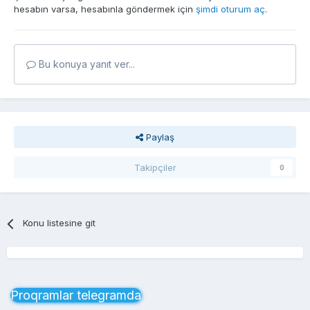
hesabın varsa, hesabınla göndermek için
şimdi oturum aç
.
Bu konuya yanıt ver...
Paylaş
Takipçiler
0
Konu listesine git
Proqramlar telegramda