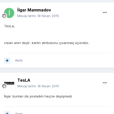
İlgar Mammadov
Mesaj tarihi:
18 Nisan 2015
TesLa,
clean əmri deyil.. kartın atributunu çıxarmaq üçündür..
Alıntı
TesLA
Mesaj tarihi:
18 Nisan 2015
İlqar. bunları da yoxladım heçnə dəyişmədi.
Alıntı