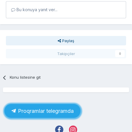
Bu konuya yanıt ver...
Paylaş
Takipçiler
0
Konu listesine git
Proqramlar telegramda