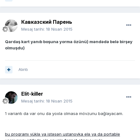
Кавказский Парень
Mesaj tarihi:
18 Nisan 2015
Qardaş kart yanıb boşuna yorma özünü) məndədə belə birşey
olmuşdu)
Alıntı
Elit-killer
Mesaj tarihi:
18 Nisan 2015
1 variantı da var onu da yoxla olmasa mövzunu bağlayacam.
bu proqramı yüklə ya istəsən ustanovka elə ya da portable