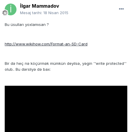
İlgar Mammadov
Mesaj tarihi:
18 Nisan 2015
Bu üsulları yoxlamısan ?
http://www.wikihow.com/Format-an-SD-Card
Bir də heç nə köçürmək mümkün deyilsə, yəgin ''write protected''
olub.. Bu dərsliyə də bax: