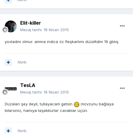
Elit-killer
Mesaj tarihi:
18 Nisan 2015
yoxladım olmur. amma indicə öz fleşkartımı düzəltdim 16 gblıq.
Alıntı
TesLA
Mesaj tarihi:
18 Nisan 2015
Düzələn şey deyil, tullayacam getsin
mövzunu bağlaya
bilərsiniz, hamıya təşəkkürlər cavablar üçün.
Alıntı