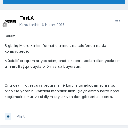
TesLA
Konu tarihi:
16 Nisan 2015
Salam,
8 gb-lıq Micro kartım format olunmur, nə telefonda nə də
kompyuterdə.
Müxtəlif proqramlar yoxladım, cmd dikspart kodları filan yoxladım,
alınmır. Başqa qayda bilən varsa buyursun.
Onu deyim ki, recuva proqramı ilə kartımı taradıqdan sonra bu
problem yaranıb: kartdakı mahnılar filan işləyir amma karta nəsə
köçürmək olmur və sildiyim fayllar yenidən görsəni az sonra.
Alıntı