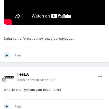
Daha sonra format etməyi yoxla adi qaydada..
Alıntı
TesLA
Mesaj tarihi:
18 Nisan 2015
cmd ilə olanı yoxlamışam (clean əmri)
Alıntı