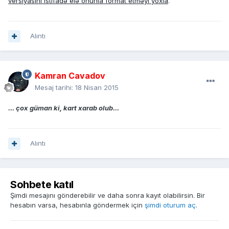
versiyasını istifadə elə onunla format etməyi yoxla
.
Alıntı
Kamran Cavadov
Mesaj tarihi:
18 Nisan 2015
... çox güman ki, kart xarab olub...
Alıntı
Sohbete katıl
Şimdi mesajını gönderebilir ve daha sonra kayıt olabilirsin. Bir
hesabın varsa, hesabınla göndermek için
şimdi oturum aç
.