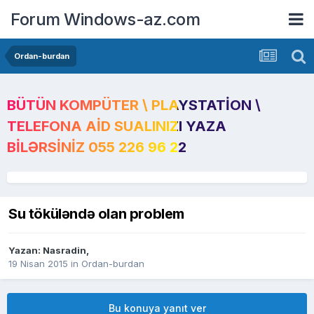
Forum Windows-az.com
Ordan-burdan
BÜTÜN KOMPÜTER \ PLAYSTATION \
TELEFONA AID SUALINIZI YAZA
BILƏRSINIZ 055 226 96 22
Su töküləndə olan problem
Yazan:
Nasradin
,
19 Nisan 2015
in
Ordan-burdan
Bu konuya yanıt ver