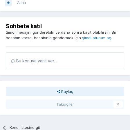
Alıntı
Sohbete katıl
Şimdi mesajını gönderebilir ve daha sonra kayıt olabilirsin. Bir
hesabın varsa, hesabınla göndermek için
şimdi oturum aç
.
Bu konuya yanıt ver...
Paylaş
Takipçiler
0
Konu listesine git