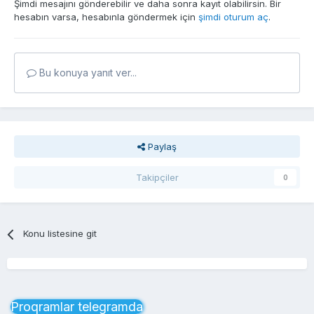
Şimdi mesajını gönderebilir ve daha sonra kayıt olabilirsin. Bir
hesabın varsa, hesabınla göndermek için
şimdi oturum aç
.
Bu konuya yanıt ver...
Paylaş
Takipçiler
0
Konu listesine git
Proqramlar telegramda