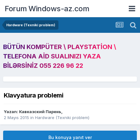
Forum Windows-az.com
Hardware (Texniki problem)
BÜTÜN KOMPÜTER \ PLAYSTATION \
TELEFONA AID SUALINIZI YAZA
BILƏRSINIZ 055 226 96 22
Klavyatura problemi
Yazan:
Кавказский Парень
,
2 Mayıs 2015
in
Hardware (Texniki problem)
Bu konuya yanıt ver