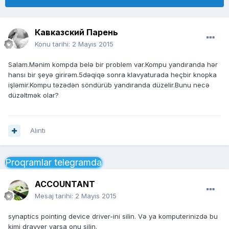
Кавказский Парень
Konu tarihi:
2 Mayıs 2015
Salam.Mənim kompda belə bir problem var.Kompu yandıranda hər
hansı bir şeyə girirəm.5dəqiqə sonra klavyaturada heçbir knopka
işləmir.Kompu təzədən söndürüb yandıranda düzelir.Bunu necə
düzəltmək olar?
Alıntı
Proqramlar telegramda
ACCOUNTANT
Mesaj tarihi:
2 Mayıs 2015
synaptics pointing device driver-ini silin. Və ya komputerinizdə bu
kimi drayver varsa onu silin.