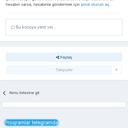
hesabın varsa, hesabınla göndermek için
şimdi oturum aç
.
Bu konuya yanıt ver...
Paylaş
Takipçiler
0
Konu listesine git
Proqramlar telegramda