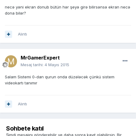
necə yəni ekran donub bütün hər şeyə girə bilirsənsə ekran necə
dona bilər?
Alıntı
MrGamerExpert
Mesaj tarihi:
4 Mayıs 2015
Salam Sistemi 0-dan qurun onda düzələcək çünkü sistem
videokartı tanımır
Alıntı
Sohbete katıl
Şimdi mesajını gönderebilir ve daha sonra kayıt olabilirsin. Bir