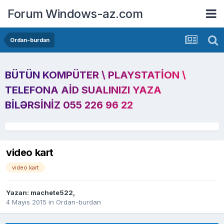
Forum Windows-az.com
Ordan-burdan
BÜTÜN KOMPÜTER \ PLAYSTATION \
TELEFONA AID SUALINIZI YAZA
BILƏRSINIZ 055 226 96 22
video kart
video kart
Yazan:
machete522
,
4 Mayıs 2015
in
Ordan-burdan