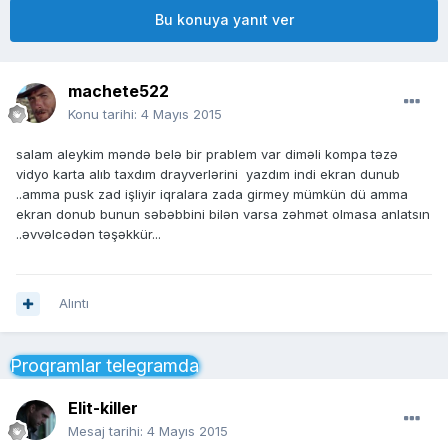
Bu konuya yanıt ver
machete522
Konu tarihi:
4 Mayıs 2015
salam aleykim məndə belə bir prablem var diməli kompa təzə
vidyo karta alıb taxdım drayverlərini yazdım indi ekran dunub
..amma pusk zad işliyir iqralara zada girmey mümkün dü amma
ekran donub bunun səbəbbini bilən varsa zəhmət olmasa anlatsın
..əvvəlcədən təşəkkür...
Alıntı
Proqramlar telegramda
Elit-killer
Mesaj tarihi:
4 Mayıs 2015