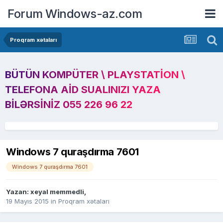
Forum Windows-az.com
Proqram xətaları
BÜTÜN KOMPÜTER \ PLAYSTATION \
TELEFONA AID SUALINIZI YAZA
BILƏRSINIZ 055 226 96 22
Windows 7 quraşdırma 7601
Windows 7 quraşdırma 7601
Yazan:
xeyal memmedli
,
19 Mayıs 2015
in
Proqram xətaları