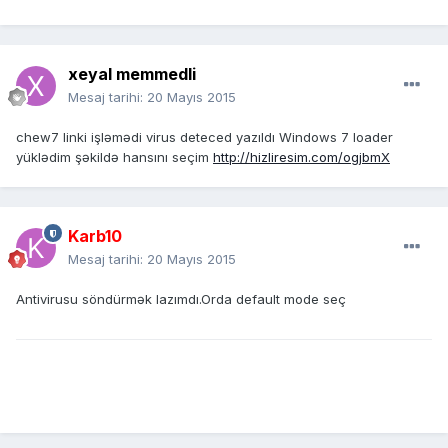
xeyal memmedli
Mesaj tarihi:
20 Mayıs 2015
chew7 linki işləmədi virus deteced yazıldı Windows 7 loader
yüklədim şəkildə hansını seçim
http://hizliresim.com/ogjbmX
Karb10
Mesaj tarihi:
20 Mayıs 2015
Antivirusu söndürmək lazımdı.Orda default mode seç