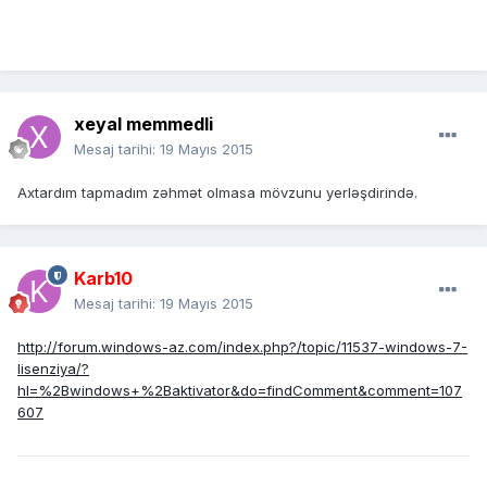
xeyal memmedli
Mesaj tarihi:
19 Mayıs 2015
Axtardım tapmadım zəhmət olmasa mövzunu yerləşdirində.
Karb10
Mesaj tarihi:
19 Mayıs 2015
http://forum.windows-az.com/index.php?/topic/11537-windows-7-
lisenziya/?
hl=%2Bwindows+%2Baktivator&do=findComment&comment=107
607