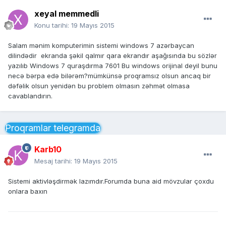
xeyal memmedli
Konu tarihi:
19 Mayıs 2015
Salam mənim komputerimin sistemi windows 7 azərbaycan
dilindədir ekranda şəkil qalmır qara ekrandır aşağısında bu sözlər
yazılıb Windows 7 quraşdırma 7601 Bu windows orijinal deyil bunu
necə bərpa edə bilərəm?mümkünsə proqramsız olsun ancaq bir
dəfəlik olsun yenidən bu problem olmasın zəhmət olmasa
cavablandırın.
Proqramlar telegramda
Karb10
Mesaj tarihi:
19 Mayıs 2015
Sistemi aktivləşdirmək lazımdır.Forumda buna aid mövzular çoxdu
onlara baxın