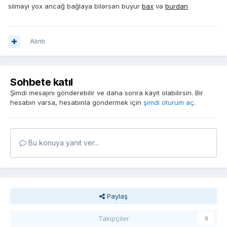
silməyi yox ancağ bağlaya bilərsən buyur
bax
və
burdan
Alıntı
Sohbete katıl
Şimdi mesajını gönderebilir ve daha sonra kayıt olabilirsin. Bir
hesabın varsa, hesabınla göndermek için
şimdi oturum aç
.
Bu konuya yanıt ver...
Paylaş
Takipçiler
0