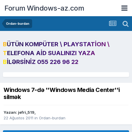
Forum Windows-az.com
Ordan-burdan
BÜTÜN KOMPÜTER \ PLAYSTATION \
TELEFONA AID SUALINIZI YAZA
BILƏRSINIZ 055 226 96 22
Windows 7-də ''Windows Media Center''i
silmək
Yazan:
jefri_519
,
22 Ağustos 2011
in
Ordan-burdan