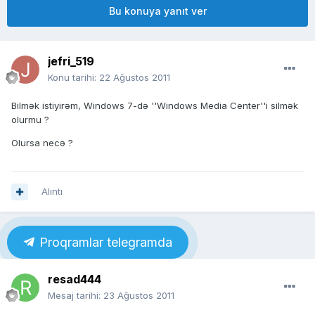
Bu konuya yanıt ver
jefri_519
Konu tarihi:
22 Ağustos 2011
Bilmək istiyirəm, Windows 7-də ''Windows Media Center''i silmək
olurmu ?
Olursa necə ?
Alıntı
Proqramlar telegramda
resad444
Mesaj tarihi:
23 Ağustos 2011