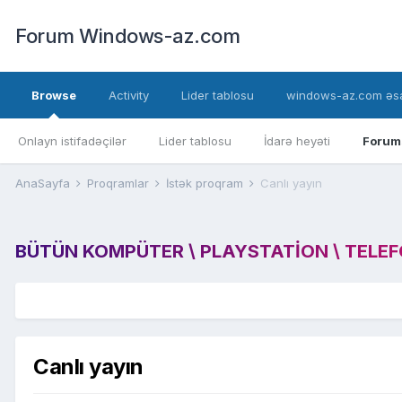
Forum Windows-az.com
Browse
Activity
Lider tablosu
windows-az.com əsa
Onlayn istifadəçilər
Lider tablosu
İdarə heyəti
Forum
AnaSayfa
Proqramlar
İstək proqram
Canlı yayın
BÜTÜN KOMPÜTER \ PLAYSTATION \ TELEFON
Canlı yayın