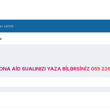
s səhifə
s
A AID SUALINIZI YAZA BILƏRSINIZ 055 226