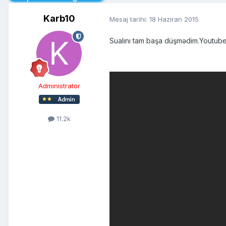
Karb10
Mesaj tarihi:
18 Haziran 2015
Sualını tam başa düşmədim.Youtube
Administrator
11.2k