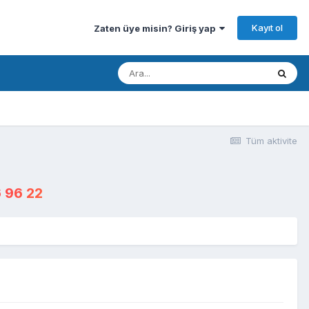
Kayıt ol
Zaten üye misin? Giriş yap
Tüm aktivite
 96 22