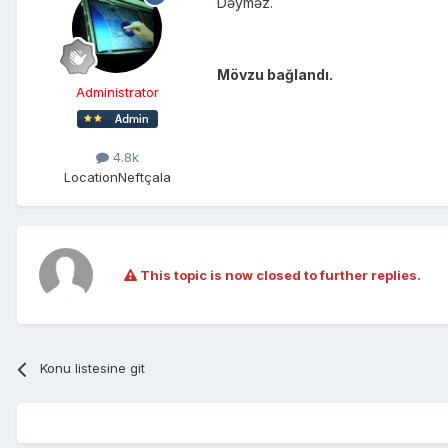
Dəyməz.
Mövzu bağlandı.
Administrator
4.8k
Location
Neftçala
This topic is now closed to further replies.
Konu listesine git