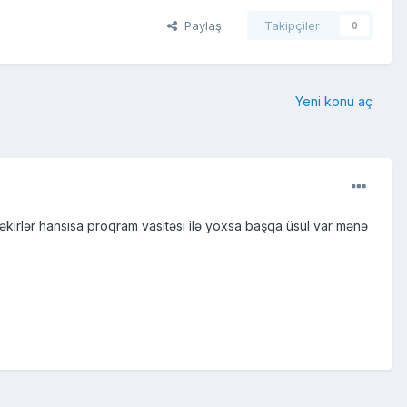
Paylaş
Takipçiler
0
Yeni konu aç
 çəkirlər hansısa proqram vasitəsi ilə yoxsa başqa üsul var mənə