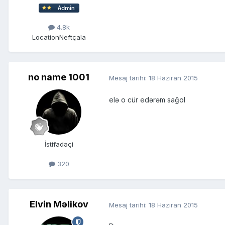
4.8k
Location
Neftçala
no name 1001
Mesaj tarihi:
18 Haziran 2015
elə o cür edərəm sağol
İstifadəçi
320
Elvin Məlikov
Mesaj tarihi:
18 Haziran 2015