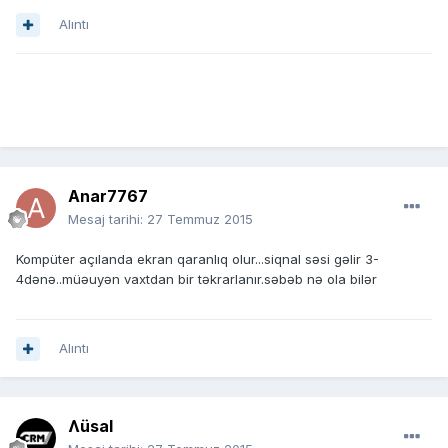
Alıntı
Anar7767
Mesaj tarihi:
27 Temmuz 2015
Kompüter açılanda ekran qaranlıq olur...siqnal səsi gəlir 3-
4dənə..müəuyən vaxtdan bir təkrarlanır.səbəb nə ola bilər
Alıntı
Ʌüsal