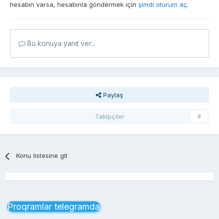
hesabın varsa, hesabınla göndermek için
şimdi oturum aç
.
Bu konuya yanıt ver...
Paylaş
Takipçiler
0
Konu listesine git
Proqramlar telegramda