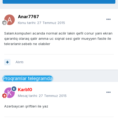
Anar7767
Konu tarihi:
27 Temmuz 2015
Salam.komputeri acanda normal acilir lakin qefil conur yani ekran
qaranliq olaraq qalir amma uc siqnal sesi gelir mueyyen fasile ile
tekrarlanir.sebeb ne olabiler
Alıntı
Proqramlar telegramda
Karb10
Mesaj tarihi:
27 Temmuz 2015
Azərbaycan şriftləri ilə yaz