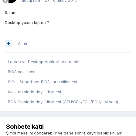
Mesaj tarihi:
27 Temmuz 2015
Salam
Desktop yoxsa laptop ?
Alıntı
- Laptop ve Desktop Anakartlarin temiri
- BIOS yazilmasi
- Sifreli SuperUser BIOS-larin silinmesi
- Kicik chiplerin deyisidrilmesi
- BGA Chiplerin deyisdirilmesi (GPU/CPU/FCH/PCH/HM ve s)
Sohbete katıl
Şimdi mesajını gönderebilir ve daha sonra kayıt olabilirsin. Bir