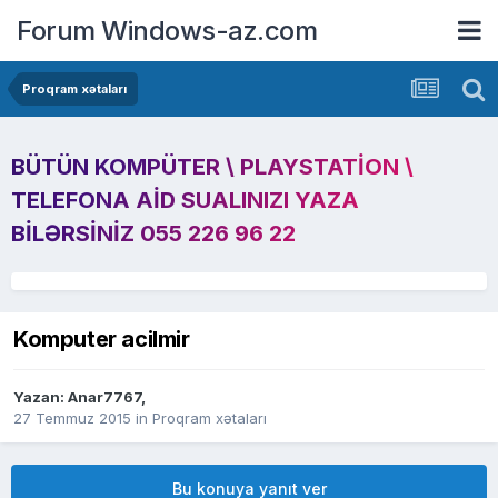
Forum Windows-az.com
Proqram xətaları
BÜTÜN KOMPÜTER \ PLAYSTATION \
TELEFONA AID SUALINIZI YAZA
BILƏRSINIZ 055 226 96 22
Komputer acilmir
Yazan:
Anar7767
,
27 Temmuz 2015
in
Proqram xətaları
Bu konuya yanıt ver