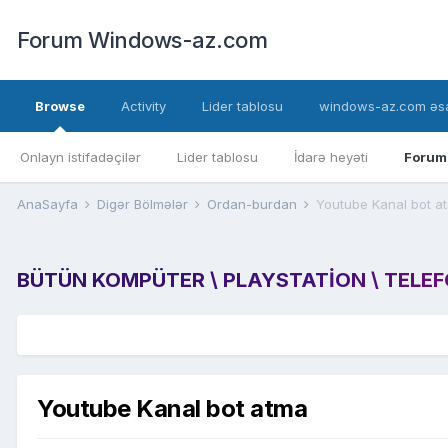
Forum Windows-az.com
Browse
Activity
Lider tablosu
windows-az.com əsa
Onlayn istifadəçilər
Lider tablosu
İdarə heyəti
Forum
AnaSayfa
Digər Bölmələr
Ordan-burdan
Youtube Kanal bot a
BÜTÜN KOMPÜTER \ PLAYSTATION \ TELEFON
Youtube Kanal bot atma