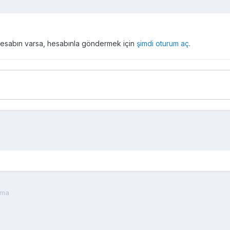
r hesabın varsa, hesabınla göndermek için
şimdi oturum aç
.
tma