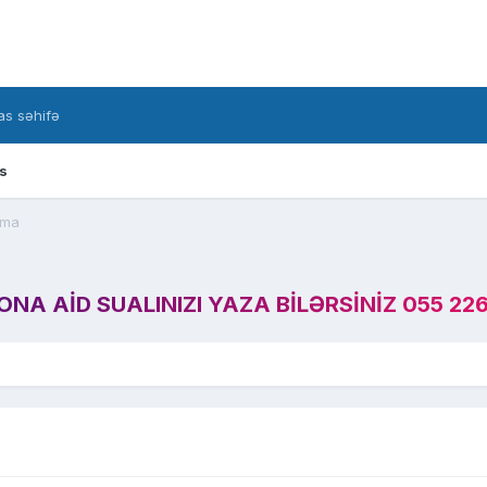
s səhifə
s
tma
A AID SUALINIZI YAZA BILƏRSINIZ 055 226