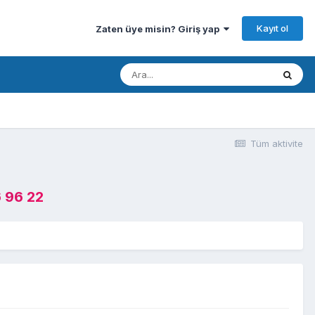
Kayıt ol
Zaten üye misin? Giriş yap
Tüm aktivite
 96 22