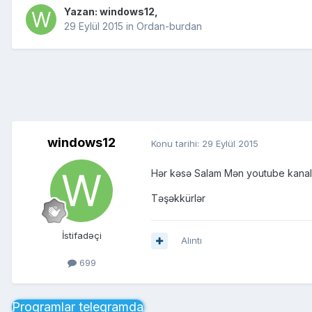
Yazan:
windows12
,
29 Eylül 2015
in
Ordan-burdan
windows12
Konu tarihi:
29 Eylül 2015
Hər kəsə Salam Mən youtube kanala b
Təşəkkürlər
İstifadəçi
Alıntı
699
Proqramlar telegramda