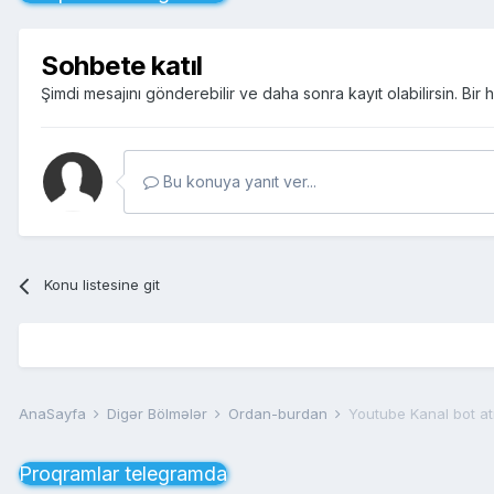
Sohbete katıl
Şimdi mesajını gönderebilir ve daha sonra kayıt olabilirsin. Bi
Bu konuya yanıt ver...
Konu listesine git
AnaSayfa
Digər Bölmələr
Ordan-burdan
Youtube Kanal bot a
Proqramlar telegramda