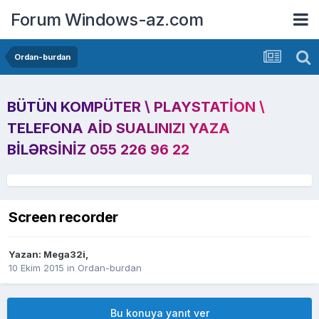
Forum Windows-az.com
Ordan-burdan
BÜTÜN KOMPÜTER \ PLAYSTATION \
TELEFONA AID SUALINIZI YAZA
BILƏRSINIZ 055 226 96 22
Screen recorder
Yazan:
Mega32i
,
10 Ekim 2015
in
Ordan-burdan
Bu konuya yanıt ver