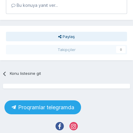
Bu konuya yanıt ver...
Paylaş
Takipçiler
0
Konu listesine git
Proqramlar telegramda