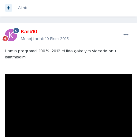
Alıntı
Karb10
Mesaj tarihi:
10 Ekim 2015
Həmin proqramdı 100%. 2012 ci ildə çəkdiyim videoda onu
işlətmişdim