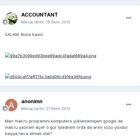
ACCOUNTANT
Mesaj tarihi:
18 Ekim 2015
SALAM. Buna baxın.
anonimn
Mesaj tarihi:
21 Ekim 2015
Mən mail.ru proqramını komputerə yükləməmişəm google də
mail.ru yazıram açılır o gür işlədirəm orda da arxiv sözü yoxdur
başqa necə etmək olar?