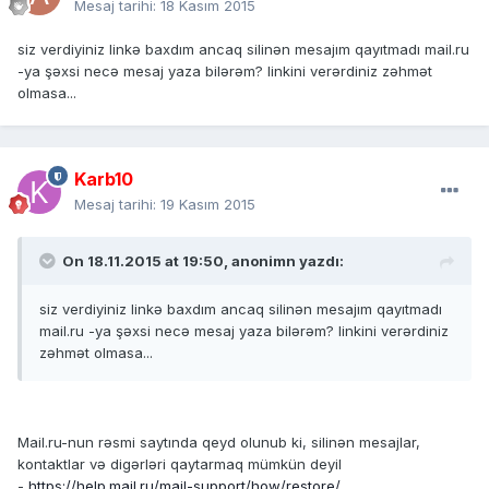
Mesaj tarihi:
18 Kasım 2015
siz verdiyiniz linkə baxdım ancaq silinən mesajım qayıtmadı mail.ru
-ya şəxsi necə mesaj yaza bilərəm? linkini verərdiniz zəhmət
olmasa...
Karb10
Mesaj tarihi:
19 Kasım 2015
On 18.11.2015 at 19:50, anonimn yazdı:
siz verdiyiniz linkə baxdım ancaq silinən mesajım qayıtmadı
mail.ru -ya şəxsi necə mesaj yaza bilərəm? linkini verərdiniz
zəhmət olmasa...
Mail.ru-nun rəsmi saytında qeyd olunub ki, silinən mesajlar,
kontaktlar və digərləri qaytarmaq mümkün deyil
-
https://help.mail.ru/mail-support/how/restore/