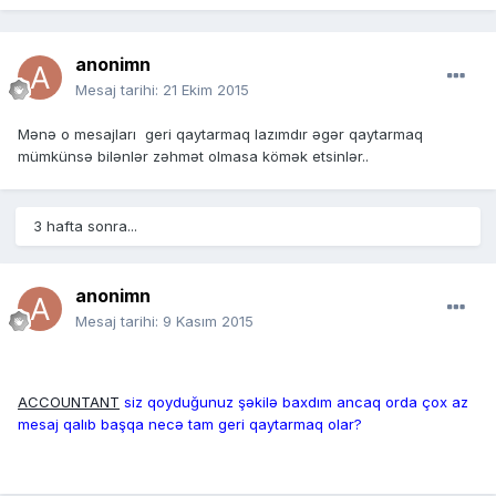
anonimn
Mesaj tarihi:
21 Ekim 2015
Mənə o mesajları geri qaytarmaq lazımdır əgər qaytarmaq
mümkünsə bilənlər zəhmət olmasa kömək etsinlər..
3 hafta sonra...
anonimn
Mesaj tarihi:
9 Kasım 2015
ACCOUNTANT
siz qoyduğunuz şəkilə baxdım ancaq orda çox az
mesaj qalıb başqa necə tam geri qaytarmaq olar?