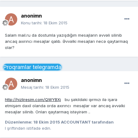
anonimn
Konu tarihi:
18 Ekim 2015
Salam mail.ru da dostumla yazışdığım mesajların əvvəli silinib
ancaq axırıncı mesajlar qalıb. Əvvəlki mesajları necə qaytarmaq
olar?
Proqramlar telegramda
anonimn
Mesaj tarihi:
18 Ekim 2015
http://hizliresim.com/QWYBXj
bu şəkildəki qırmızı ilə işarə
etmişəm daxil olanda orda axırıncı mesajlar var ancaq əvvəlki
mesajlar silinib. Onları qaytarmaq istəyirəm ..
Düzenlenme:
18 Ekim 2015
ACCOUNTANT tarafından
I şriftindən istifadə edin.