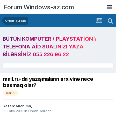
Forum Windows-az.com
Ordan-burdan
BÜTÜN KOMPÜTER \ PLAYSTATION \
TELEFONA AID SUALINIZI YAZA
BILƏRSINIZ 055 226 96 22
mail.ru-da yazışmaların arxivinə necə
baxmaq olar?
mail.ru
Yazan:
anonimn
,
18 Ekim 2015
in
Ordan-burdan