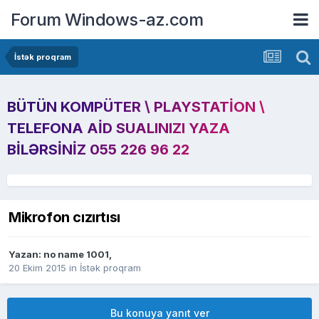
Forum Windows-az.com
İstək proqram
BÜTÜN KOMPÜTER \ PLAYSTATION \
TELEFONA AID SUALINIZI YAZA
BILƏRSINIZ 055 226 96 22
Mikrofon cızırtısı
Yazan:
no name 1001
,
20 Ekim 2015
in
İstək proqram
Bu konuya yanıt ver