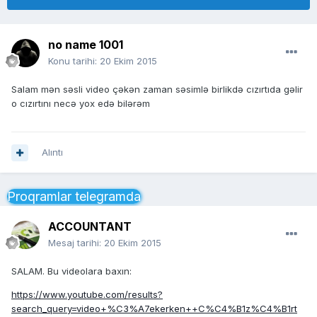
no name 1001
Konu tarihi:
20 Ekim 2015
Salam mən səsli video çəkən zaman səsimlə birlikdə cızırtıda gəlir
o cızırtını necə yox edə bilərəm
Alıntı
Proqramlar telegramda
ACCOUNTANT
Mesaj tarihi:
20 Ekim 2015
SALAM. Bu videolara baxın:
https://www.youtube.com/results?
search_query=video+%C3%A7ekerken++C%C4%B1z%C4%B1rt