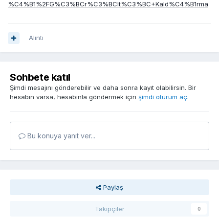
%C4%B1%2FG%C3%BCr%C3%BClt%C3%BC+Kald%C4%B1rma
Alıntı
Sohbete katıl
Şimdi mesajını gönderebilir ve daha sonra kayıt olabilirsin. Bir
hesabın varsa, hesabınla göndermek için
şimdi oturum aç
.
Bu konuya yanıt ver...
Paylaş
Takipçiler
0