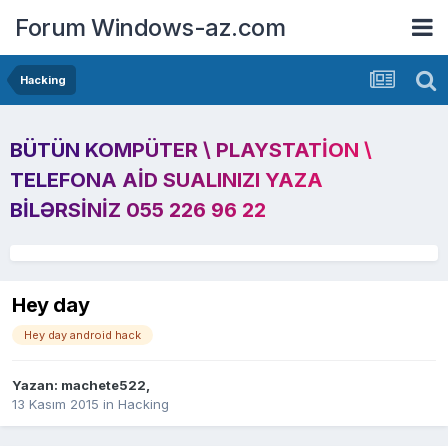
Forum Windows-az.com
Hacking
BÜTÜN KOMPÜTER \ PLAYSTATION \
TELEFONA AID SUALINIZI YAZA
BILƏRSINIZ 055 226 96 22
Hey day
Hey day android hack
Yazan:
machete522
,
13 Kasım 2015
in
Hacking