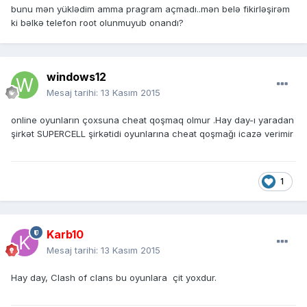
bunu mən yüklədim amma pragram açmadı..mən belə fikirləşirəm
ki bəlkə telefon root olunmuyub onandı?
windows12
Mesaj tarihi:
13 Kasım 2015
online oyunların çoxsuna cheat qoşmaq olmur .Hay day-ı yaradan
şirkət SUPERCELL şirkətidi oyunlarına cheat qoşmağı icazə verimir
1
Karb10
Mesaj tarihi:
13 Kasım 2015
Hay day, Clash of clans bu oyunlara çit yoxdur.