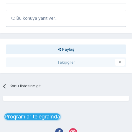
Bu konuya yanıt ver...
Paylaş
Takipçiler
0
Konu listesine git
Proqramlar telegramda