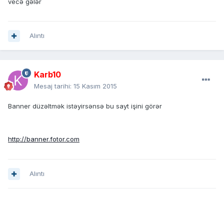
vecə gələr
Alıntı
Karb10
Mesaj tarihi:
15 Kasım 2015
Banner düzəltmək istəyirsənsə bu sayt işini görər
http://banner.fotor.com
Alıntı