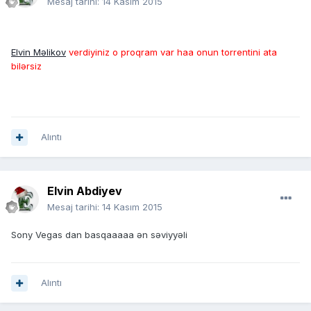
Mesaj tarihi:
14 Kasım 2015
Elvin Məlikov
verdiyiniz o proqram var haa onun torrentini ata
bilərsiz
Alıntı
Elvin Abdiyev
Mesaj tarihi:
14 Kasım 2015
Sony Vegas dan basqaaaaa ən səviyyəli
Alıntı