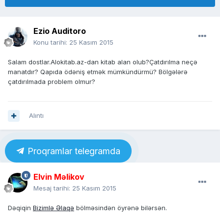
Ezio Auditoro
Konu tarihi:
25 Kasım 2015
Salam dostlar.Alokitab.az-dan kitab alan olub?Çatdırılma neçə
manatdır? Qapıda ödəniş etmək mümkündürmü? Bölgələrə
çatdırılmada problem olmur?
Alıntı
Proqramlar telegramda
Elvin Məlikov
Mesaj tarihi:
25 Kasım 2015
Dəqiqin
Bizimlə Əlaqə
bölməsindən öyrənə bilərsən.