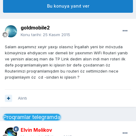
Bu konuya yanıt ver
goldmobile2
Konu tarihi:
25 Kasım 2015
Salam axşamınız xeyir yaxşı olasınız İnşallah yeni bir mövzuda
köməyinizə ehdiyacım var demeli bir yaxınımın WiFi Routeri yanıb
ve yenisin alacaq mən də TP Link dedim alsın indi mən roteri ilk
dəfə poqramlamalıyam ki işləsin bir dəfə çoxdannan öz
Routerimizi proqramlamışdım bu routeri öz xettimizden nece
proqlamlayım öz cd -sindən ki işləsin ?
Alıntı
Proqramlar telegramda
Elvin Məlikov