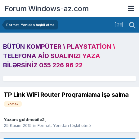
Forum Windows-az.com
Format, Yenidən təşkil etmə
BÜTÜN KOMPÜTER \ PLAYSTATION \
TELEFONA AID SUALINIZI YAZA
BILƏRSINIZ 055 226 96 22
TP Link WiFi Router Proqramlama işə salma
kömək
Yazan:
goldmobile2
,
25 Kasım 2015
in
Format, Yenidən təşkil etmə