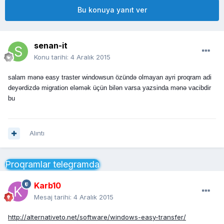
Bu konuya yanıt ver
senan-it
Konu tarihi:
4 Aralık 2015
salam mənə easy traster windowsun özündə olmayan ayri proqram adi
deyərdizdə migration eləmək üçün bilən varsa yazsinda mənə vacibdir
bu
Alıntı
Proqramlar telegramda
Karb10
Mesaj tarihi:
4 Aralık 2015
http://alternativeto.net/software/windows-easy-transfer/