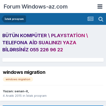
Forum Windows-az.com
İstək proqram
BÜTÜN KOMPÜTER \ PLAYSTATION \
TELEFONA AID SUALINIZI YAZA
BILƏRSINIZ 055 226 96 22
windows migration
windows migration
Yazan:
senan-it
,
4 Aralık 2015
in
İstək proqram