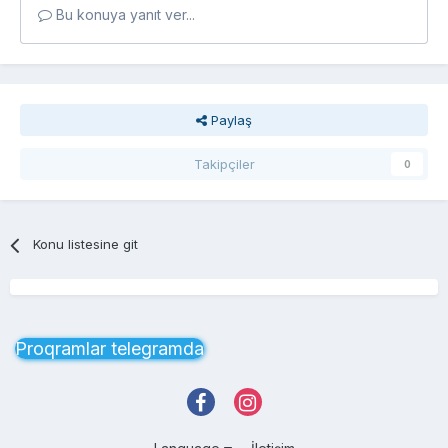
Bu konuya yanıt ver...
Paylaş
Takipçiler
0
Konu listesine git
Proqramlar telegramda