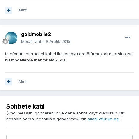
Alıntı
goldmobile2
Mesaj tarihi:
9 Aralık 2015
telefonun internetini kabel ilə kampyutere ötürmək olur tərsinə isə
bu modellərdə inanmıram ki ola
Alıntı
Sohbete katıl
Şimdi mesajını gönderebilir ve daha sonra kayıt olabilirsin. Bir
hesabın varsa, hesabınla göndermek için
şimdi oturum aç
.