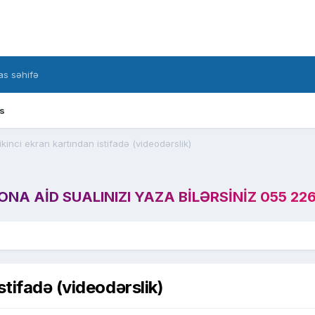
s səhifə
s
kinci ekran kartından istifadə (videodərslik)
A AID SUALINIZI YAZA BILƏRSINIZ 055 226
tifadə (videodərslik)