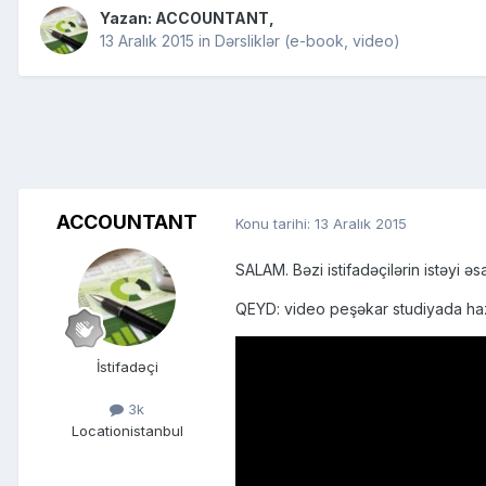
Yazan:
ACCOUNTANT
,
13 Aralık 2015
in
Dərsliklər (e-book, video)
ACCOUNTANT
Konu tarihi:
13 Aralık 2015
SALAM. Bəzi istifadəçilərin istəyi 
QEYD: video peşəkar studiyada hazırl
İstifadəçi
3k
Location
istanbul