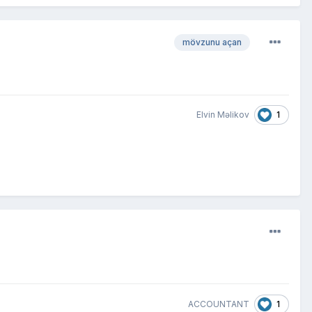
mövzunu açan
1
Elvin Məlikov
1
ACCOUNTANT