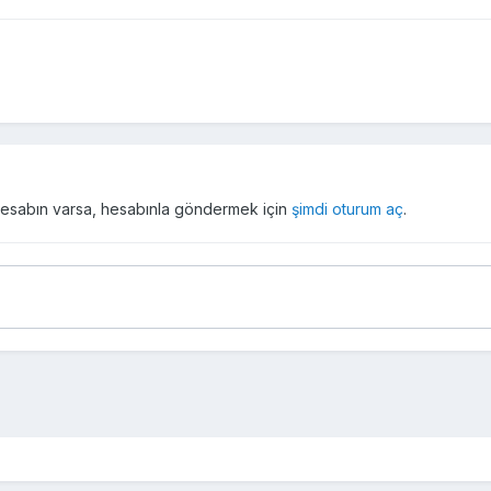
r hesabın varsa, hesabınla göndermek için
şimdi oturum aç
.