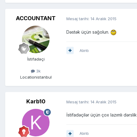
ACCOUNTANT
Mesaj tarihi:
14 Aralık 2015
Dəstək üçün sağolun.
Alıntı
İstifadəçi
3k
Location
istanbul
Karb10
Mesaj tarihi:
14 Aralık 2015
İstifadəçilər üçün çox lazımlı dərsli
Alıntı