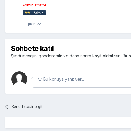
Administrator
11.2k
Sohbete katıl
Şimdi mesajını gönderebilir ve daha sonra kayıt olabilirsin. Bi
Bu konuya yanıt ver...
Konu listesine git