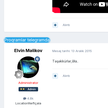
Alıntı
Proqramlar telegramda
Elvin Məlikov
Mesaj tarihi:
13 Aralık 2015
Təşəkkürlər,Əla..
Alıntı
Administrator
4.8k
Location
Neftçala