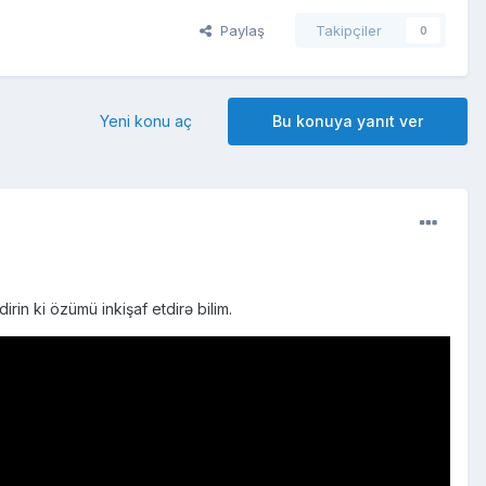
Paylaş
Takipçiler
0
Yeni konu aç
Bu konuya yanıt ver
rin ki özümü inkişaf etdirə bilim.