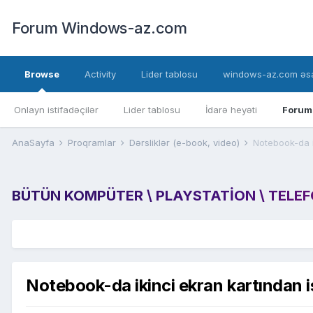
Forum Windows-az.com
Browse
Activity
Lider tablosu
windows-az.com əsa
Onlayn istifadəçilər
Lider tablosu
İdarə heyəti
Forum
AnaSayfa
Proqramlar
Dərsliklər (e-book, video)
Notebook-da i
BÜTÜN KOMPÜTER \ PLAYSTATION \ TELEFON
Notebook-da ikinci ekran kartından is