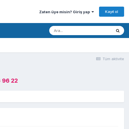
Kayıt ol
Zaten üye misin? Giriş yap
Tüm aktivite
 96 22