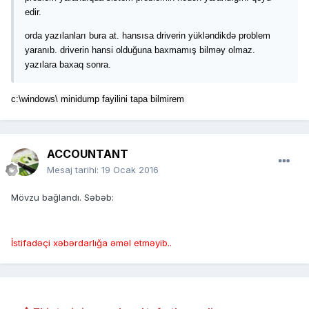
edir.
orda yazılanları bura at. hansısa driverin yükləndikdə problem
yaranıb. driverin hansi olduğuna baxmamış bilməy olmaz.
yazılara baxaq sonra.
c:\windows\ minidump fayilini tapa bilmirem
ACCOUNTANT
Mesaj tarihi:
19 Ocak 2016
Mövzu bağlandı. Səbəb:
İstifadəçi xəbərdarlığa əməl etməyib..