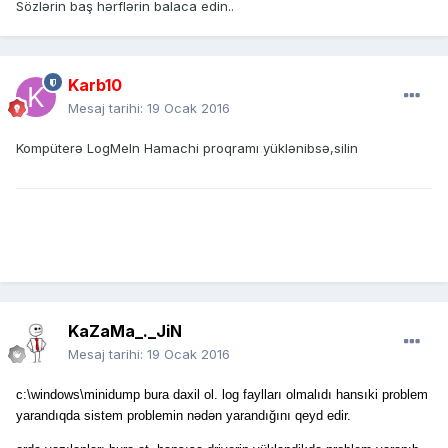
Sözlərin baş hərflərin balaca edin..
Karb10
Mesaj tarihi:
19 Ocak 2016
Kompüterə LogMeIn Hamachi proqramı yüklənibsə,silin
KaZaMa_._JiN
Mesaj tarihi:
19 Ocak 2016
c:\windows\minidump bura daxil ol. log faylları olmalıdı hansıki problem
yarandıqda sistem problemin nədən yarandığını qeyd edir.