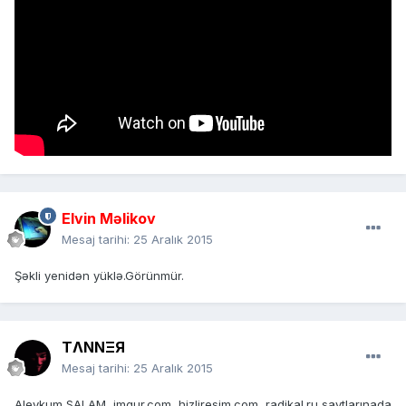
Elvin Məlikov
Mesaj tarihi:
25 Aralık 2015
Şəkli yenidən yüklə.Görünmür.
TΛNNΞЯ
Mesaj tarihi:
25 Aralık 2015
Aleykum SALAM, imgur.com, hizliresim.com, radikal.ru saytlarınada