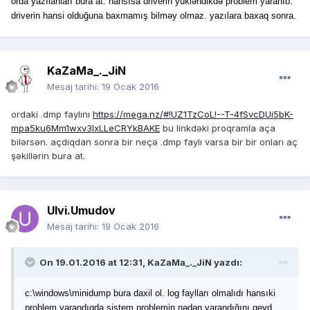
orda yazılanları bura at. hansısa driverin yükləndikdə problem yaranıb.
driverin hansi olduğuna baxmamış bilməy olmaz. yazılara baxaq sonra.
KaZaMa_._JiN
Mesaj tarihi:
19 Ocak 2016
ordaki .dmp faylını
https://mega.nz/#!UZ1TzCoL!--T-4fSvcDUi5bK-
mpa5ku6Mm1wxv3lxLLeCRYkBAKE
bu linkdəki proqramla aça
bilərsən. açdıqdan sonra bir neçə .dmp faylı varsa bir bir onları aç
şəkillərin bura at.
Ulvi.Umudov
Mesaj tarihi:
19 Ocak 2016
On 19.01.2016 at 12:31, KaZaMa_._JiN yazdı:
c:\windows\minidump bura daxil ol. log faylları olmalıdı hansıki
problem yarandıqda sistem problemin nədən yarandığını qeyd