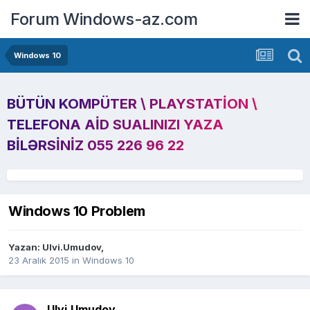
Forum Windows-az.com
Windows 10
BÜTÜN KOMPÜTER \ PLAYSTATION \
TELEFONA AID SUALINIZI YAZA
BILƏRSINIZ 055 226 96 22
Windows 10 Problem
Yazan:
Ulvi.Umudov
,
23 Aralık 2015
in
Windows 10
Ulvi.Umudov