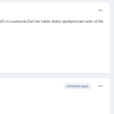
D-ni oxumurdu.Sən hər halda diskin işlədiyinə tam əmin ol.Ola
mövzunu açan