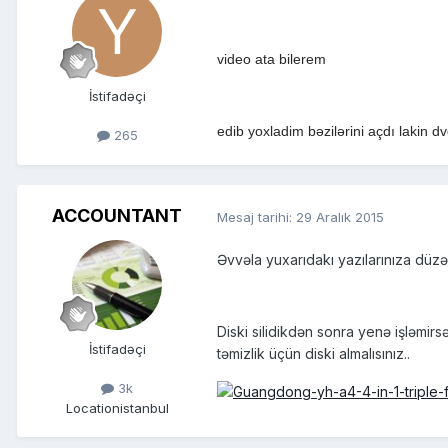
video ata bilerem
İstifadəçi
edib yoxladim bəzilərini açdı lakin d
265
ACCOUNTANT
Mesaj tarihi:
29 Aralık 2015
Əvvəla yuxarıdakı yazılarınıza düzəl
Diski silidikdən sonra yenə işləmir
İstifadəçi
təmizlik üçün diski almalısınız..
3k
Location
istanbul