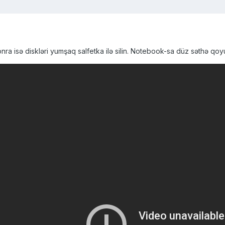
a isə diskləri yumşaq salfetka ilə silin. Notebook-sa düz səthə qoyu