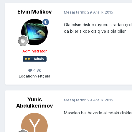
Elvin Məlikov
Mesaj tarihi:
29 Aralık 2015
Ola bilsin disk oxuyucu sıradan çı
da bilər sikdə cızıq və s ola bilər.
Administrator
4.8k
Location
Neftçala
Yunis
Mesaj tarihi:
29 Aralık 2015
Abdulkerimov
Məsələn hal hazırda əlimdəki diskl