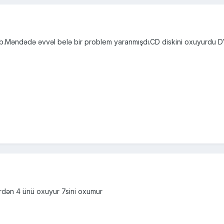
xıb.Məndədə əvvəl belə bir problem yaranmışdı.CD diskini oxuyurdu DV
ərdən 4 ünü oxuyur 7sini oxumur