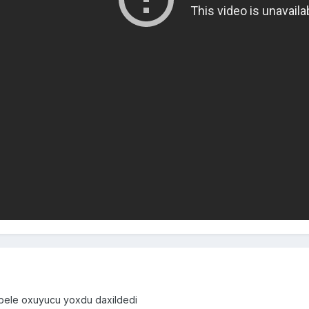
 bele oxuyucu yoxdu daxildedi