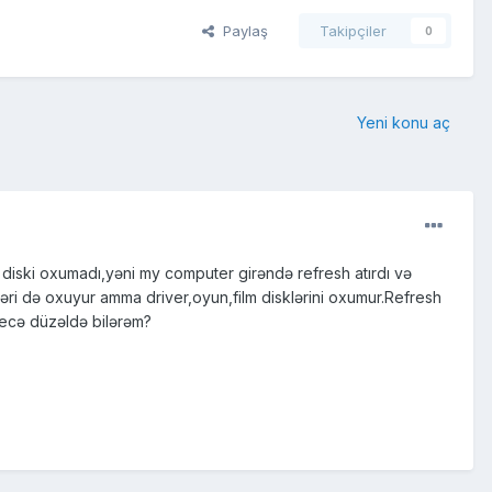
Paylaş
Takipçiler
0
Yeni konu aç
 diski oxumadı,yəni my computer girəndə refresh atırdı və
kləri də oxuyur amma driver,oyun,film disklərini oxumur.Refresh
 necə düzəldə bilərəm?