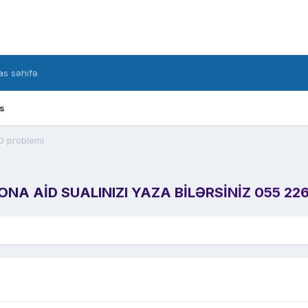
s səhifə
s
 problemi
A AID SUALINIZI YAZA BILƏRSINIZ 055 226