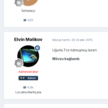
İstifadəçi
265
Elvin Məlikov
Mesaj tarihi:
29 Aralık 2015
Uğurla.Toz tutmuşmuş lazeri.
Mövzu bağlandı.
Administrator
4.8k
Location
Neftçala