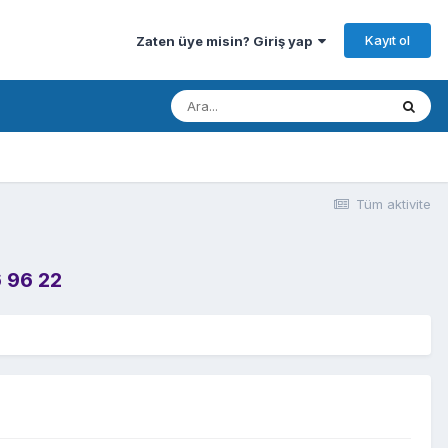
Kayıt ol
Zaten üye misin? Giriş yap
Tüm aktivite
 96 22