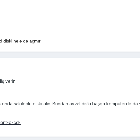
vd diski hələ də açmır
iş verin.
sə onda şəkildəki diski alın. Bundan əvvəl diski başqa komputerdə də