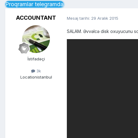
Proqramlar telegramda
ACCOUNTANT
Mesaj tarihi:
29 Aralık 2015
SALAM. Əvvəlcə disk oxuyucunu sonr
İstifadəçi
3k
Location
istanbul