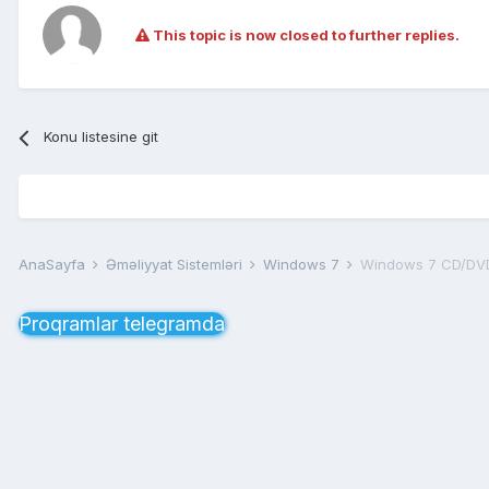
This topic is now closed to further replies.
Konu listesine git
AnaSayfa
Əməliyyat Sistemləri
Windows 7
Windows 7 CD/DVD
Proqramlar telegramda