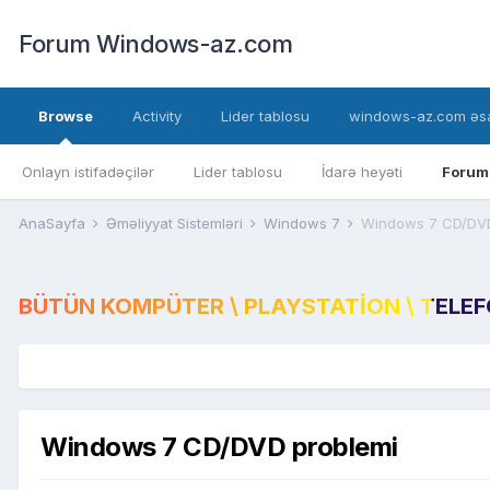
Forum Windows-az.com
Browse
Activity
Lider tablosu
windows-az.com əsa
Onlayn istifadəçilər
Lider tablosu
İdarə heyəti
Forum
AnaSayfa
Əməliyyat Sistemləri
Windows 7
Windows 7 CD/DVD
BÜTÜN KOMPÜTER \ PLAYSTATION \ TELEFON
Windows 7 CD/DVD problemi