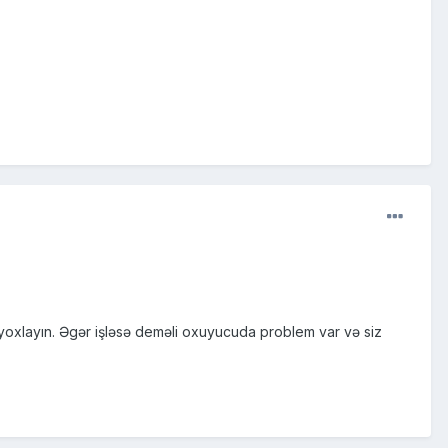
 yoxlayın. Əgər işləsə deməli oxuyucuda problem var və siz