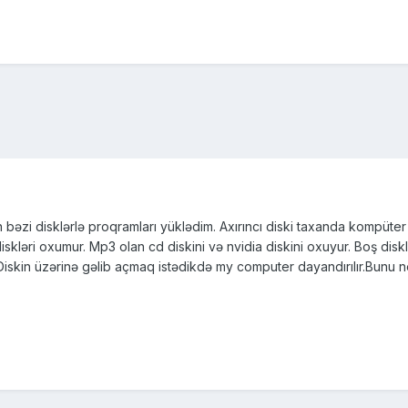
bəzi disklərlə proqramları yüklədim. Axırıncı diski taxanda kompüter
diskləri oxumur. Mp3 olan cd diskini və nvidia diskini oxuyur. Boş dis
 Diskin üzərinə gəlib açmaq istədikdə my computer dayandırılır.Bunu