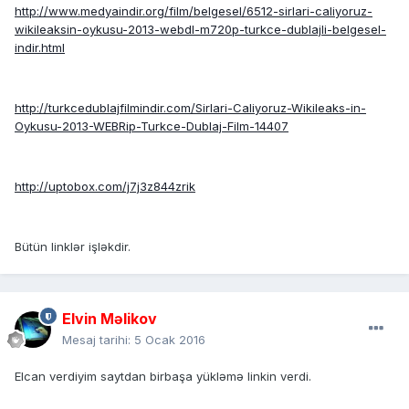
http://www.medyaindir.org/film/belgesel/6512-sirlari-caliyoruz-
wikileaksin-oykusu-2013-webdl-m720p-turkce-dublajli-belgesel-
indir.html
http://turkcedublajfilmindir.com/Sirlari-Caliyoruz-Wikileaks-in-
Oykusu-2013-WEBRip-Turkce-Dublaj-Film-14407
http://uptobox.com/j7j3z844zrik
Bütün linklər işləkdir.
Elvin Məlikov
Mesaj tarihi:
5 Ocak 2016
Elcan verdiyim saytdan birbaşa yükləmə linkin verdi.