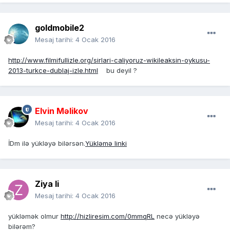
goldmobile2
Mesaj tarihi:
4 Ocak 2016
http://www.filmifullizle.org/sirlari-caliyoruz-wikileaksin-oykusu-
2013-turkce-dublaj-izle.html
bu deyil ?
Elvin Məlikov
Mesaj tarihi:
4 Ocak 2016
İDm ilə yükləyə bilərsən.
Yükləmə linki
Ziya li
Mesaj tarihi:
4 Ocak 2016
yükləmək olmur
http://hizliresim.com/0mmqRL
necə yükləyə
bilərəm?