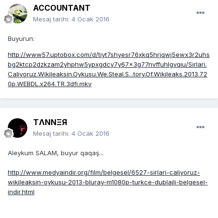
ACCOUNTANT
Mesaj tarihi:
4 Ocak 2016
Buyurun:
http://www57.uptobox.com/d/tiyt7shyesr76xkq5hrjqwj5ewx3r2uhs
bg2ktcp2dzkzam2yhphw5ypxgdcy7y67x3g77nvffuhlgvqiu/Sirlari.
Caliyoruz.Wikileaksin.Oykusu.We.Steal.S...tory.Of.Wikileaks.2013.72
0p.WEBDL.x264.TR.3dfi.mkv
TΛNNΞЯ
Mesaj tarihi:
4 Ocak 2016
Aleykum SALAM, buyur qaqaş...
http://www.medyaindir.org/film/belgesel/6527-sirlari-caliyoruz-
wikileaksin-oykusu-2013-bluray-m1080p-turkce-dublajli-belgesel-
indir.html