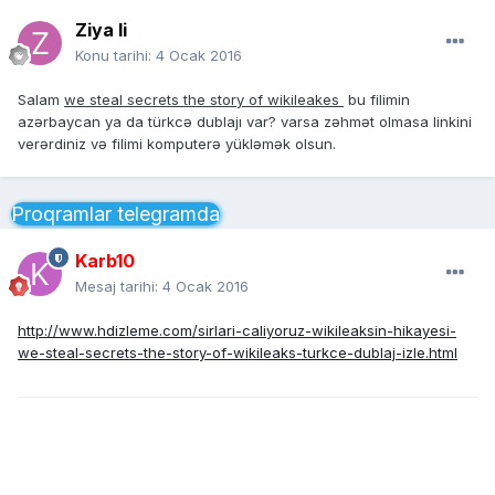
Ziya li
Konu tarihi:
4 Ocak 2016
Salam
we steal secrets the story of wikileakes
bu filimin
azərbaycan ya da türkcə dublajı var? varsa zəhmət olmasa linkini
verərdiniz və filimi komputerə yükləmək olsun.
Proqramlar telegramda
Karb10
Mesaj tarihi:
4 Ocak 2016
http://www.hdizleme.com/sirlari-caliyoruz-wikileaksin-hikayesi-
we-steal-secrets-the-story-of-wikileaks-turkce-dublaj-izle.html