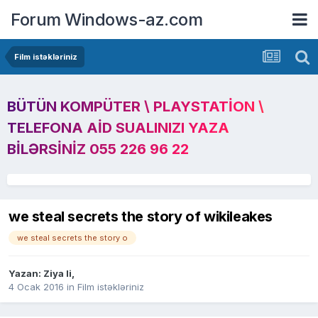
Forum Windows-az.com
Film istəkləriniz
BÜTÜN KOMPÜTER \ PLAYSTATION \
TELEFONA AID SUALINIZI YAZA
BILƏRSINIZ 055 226 96 22
we steal secrets the story of wikileakes
we steal secrets the story o
Yazan:
Ziya li
,
4 Ocak 2016
in
Film istəkləriniz