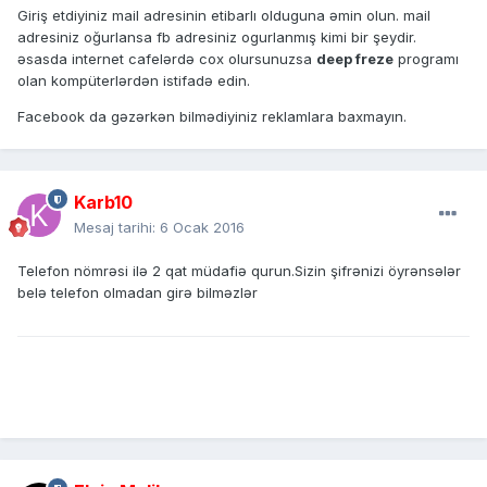
Giriş etdiyiniz mail adresinin etibarlı olduguna əmin olun. mail
adresiniz oğurlansa fb adresiniz ogurlanmış kimi bir şeydir.
əsasda internet cafelərdə cox olursunuzsa
deep freze
programı
olan kompüterlərdən istifadə edin.
Facebook da gəzərkən bilmədiyiniz reklamlara baxmayın.
Karb10
Mesaj tarihi:
6 Ocak 2016
Telefon nömrəsi ilə 2 qat müdafiə qurun.Sizin şifrənizi öyrənsələr
belə telefon olmadan girə bilməzlər