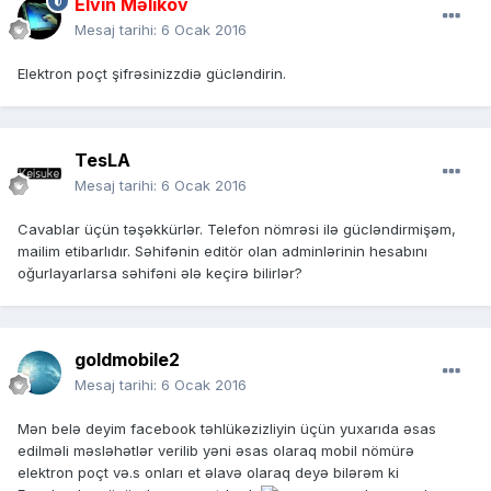
Elvin Məlikov
Mesaj tarihi:
6 Ocak 2016
Elektron poçt şifrəsinizzdiə gücləndirin.
TesLA
Mesaj tarihi:
6 Ocak 2016
Cavablar üçün təşəkkürlər. Telefon nömrəsi ilə gücləndirmişəm,
mailim etibarlıdır. Səhifənin editör olan adminlərinin hesabını
oğurlayarlarsa səhifəni ələ keçirə bilirlər?
goldmobile2
Mesaj tarihi:
6 Ocak 2016
Mən belə deyim facebook təhlükəzizliyin üçün yuxarıda əsas
edilməli məsləhətlər verilib yəni əsas olaraq mobil nömürə
elektron poçt və.s onları et əlavə olaraq deyə bilərəm ki