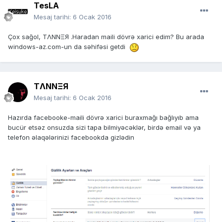
TesLA
Mesaj tarihi:
6 Ocak 2016
Çox sağol, TΛNNΞЯ .Haradan maili dövrə xarici edim? Bu arada
windows-az.com-un da səhifəsi getdi
TΛNNΞЯ
Mesaj tarihi:
6 Ocak 2016
Hazırda facebooke-maili dövrə xarici buraxmağı bağlıyıb ama
bucür etsəz onsuzda sizi tapa bilmiyəcəklər, birdə email və ya
telefon əlaqələrinizi facebookda gizlədin