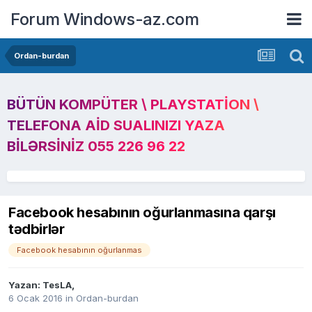
Forum Windows-az.com
Ordan-burdan
BÜTÜN KOMPÜTER \ PLAYSTATION \
TELEFONA AID SUALINIZI YAZA
BILƏRSINIZ 055 226 96 22
Facebook hesabının oğurlanmasına qarşı
tədbirlər
Facebook hesabının oğurlanmas
Yazan:
TesLA
,
6 Ocak 2016
in
Ordan-burdan