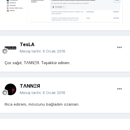
TesLA
Mesaj tarihi:
6 Ocak 2016
Çox sağol, TΛNNΞЯ. Təşəkkür edirəm.
TΛNNΞЯ
Mesaj tarihi:
6 Ocak 2016
Rica edirəm, mövzunu bağladım ozaman.