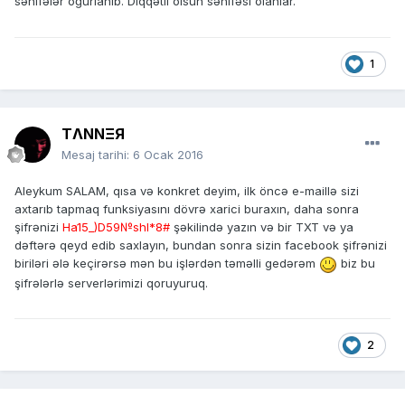
səhifələr oğurlanıb. Diqqətli olsun səhifəsi olanlar.
1
TΛNNΞЯ
Mesaj tarihi:
6 Ocak 2016
Aleykum SALAM, qısa və konkret deyim, ilk öncə e-maillə sizi
axtarıb tapmaq funksiyasını dövrə xarici buraxın, daha sonra
şifrənizi
Ha15_)D59№shl*8#
şəkilində yazın və bir TXT və ya
dəftərə qeyd edib saxlayın, bundan sonra sizin facebook şifrənizi
biriləri ələ keçirərsə mən bu işlərdən təməlli gedərəm
biz bu
şifrələrlə serverlərimizi qoruyuruq.
2