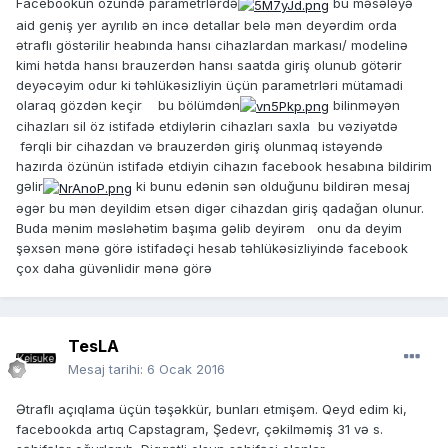
Facebookun özündə parametrlərdə
bu məsələyə
aid geniş yer ayrılıb ən incə detallar belə mən deyərdim orda
ətraflı göstərilir heabında hansı cihazlardan markası/ modelinə
kimi hətda hansı brauzerdən hansı saatda giriş olunub götərir
deyəcəyim odur ki təhlükəsizliyin üçün parametrləri mütamadi
olaraq gözdən keçir bu bölümdən
bilinməyən
cihazları sil öz istifadə etdiylərin cihazları saxla bu vəziyətdə
fərqli bir cihazdan və brauzerdən giriş olunmaq istəyəndə
hazırda özünün istifadə etdiyin cihazın facebook hesabına bildirim
gəlir
ki bunu edənin sən olduğunu bildirən mesaj
əgər bu mən deyildim etsən digər cihazdan giriş qadağan olunur.
Buda mənim məsləhətim başıma gəlib deyirəm onu da deyim
şəxsən mənə görə istifadəçi hesab təhlükəsizliyində facebook
çox daha güvənlidir mənə görə
TesLA
Mesaj tarihi:
6 Ocak 2016
Ətraflı açıqlama üçün təşəkkür, bunları etmişəm. Qeyd edim ki,
facebookda artıq Capstagram, Şedevr, çəkilməmiş 31 və s.