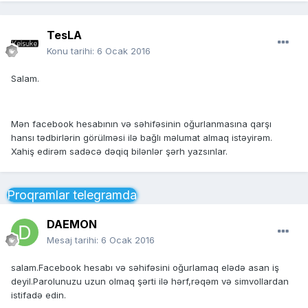
TesLA
Konu tarihi:
6 Ocak 2016
Salam.
Mən facebook hesabının və səhifəsinin oğurlanmasına qarşı
hansı tədbirlərin görülməsi ilə bağlı məlumat almaq istəyirəm.
Xahiş edirəm sadəcə dəqiq bilənlər şərh yazsınlar.
Proqramlar telegramda
DAEMON
Mesaj tarihi:
6 Ocak 2016
salam.Facebook hesabı və səhifəsini oğurlamaq elədə asan iş
deyil.Parolunuzu uzun olmaq şərti ilə hərf,rəqəm və simvollardan
istifadə edin.