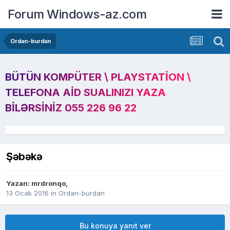
Forum Windows-az.com
Ordan-burdan
BÜTÜN KOMPÜTER \ PLAYSTATION \
TELEFONA AID SUALINIZI YAZA
BILƏRSINIZ 055 226 96 22
Şəbəkə
Yazan:
mrdronqo
,
13 Ocak 2016
in
Ordan-burdan
Bu konuya yanıt ver