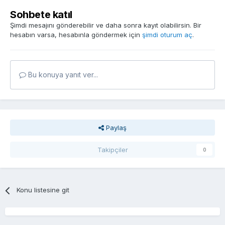
Sohbete katıl
Şimdi mesajını gönderebilir ve daha sonra kayıt olabilirsin. Bir
hesabın varsa, hesabınla göndermek için
şimdi oturum aç
.
Bu konuya yanıt ver...
Paylaş
Takipçiler
0
Konu listesine git