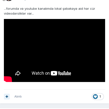
...forumda və youtube kanalımda lokal şəbəkəyə aid hər cür
videodərsliklər var...
Alıntı
1