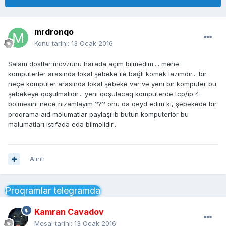
mrdronqo
Konu tarihi:
13 Ocak 2016
Salam dostlar mövzunu harada açım bilmədim.... mənə
kompüterlər arasında lokal şəbəkə ilə bağlı kömək lazımdır... bir
neçə kompüter arasında lokal şəbəkə var və yeni bir kompüter bu
şəbəkəyə qoşulmalıdır... yeni qoşulacaq kompüterdə tcp/ip 4
bölməsini necə nizamlayım ??? onu da qeyd edim ki, şəbəkədə bir
proqrama aid məlumatlar paylaşılıb bütün kompüterlər bu
məlumatları istifadə edə bilməlidir...
Alıntı
Proqramlar telegramda
Kamran Cavadov
Mesaj tarihi:
13 Ocak 2016