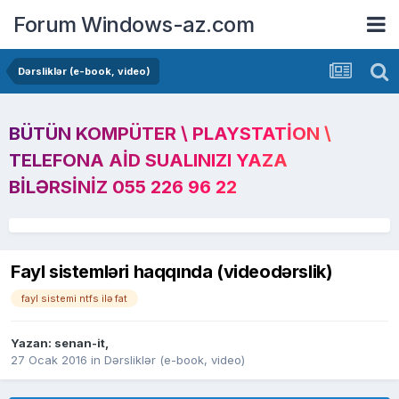
Forum Windows-az.com
Dərsliklər (e-book, video)
BÜTÜN KOMPÜTER \ PLAYSTATION \
TELEFONA AID SUALINIZI YAZA
BILƏRSINIZ 055 226 96 22
Fayl sistemləri haqqında (videodərslik)
fayl sistemi ntfs ilə fat
Yazan:
senan-it
,
27 Ocak 2016
in
Dərsliklər (e-book, video)