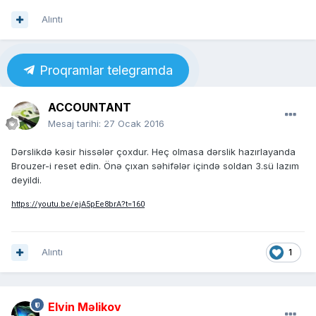
Alıntı
Proqramlar telegramda
ACCOUNTANT
Mesaj tarihi:
27 Ocak 2016
Dərslikdə kəsir hissələr çoxdur. Heç olmasa dərslik hazırlayanda
Brouzer-i reset edin. Önə çıxan səhifələr içində soldan 3.sü lazım
deyildi.
https://youtu.be/ejA5pEe8brA?t=160
Alıntı
1
Elvin Məlikov