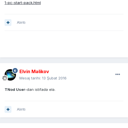
1-pc-start-pack.html
Alıntı
Elvin Məlikov
Mesaj tarihi:
13 Şubat 2016
TNod User-
dan istifadə elə.
Alıntı