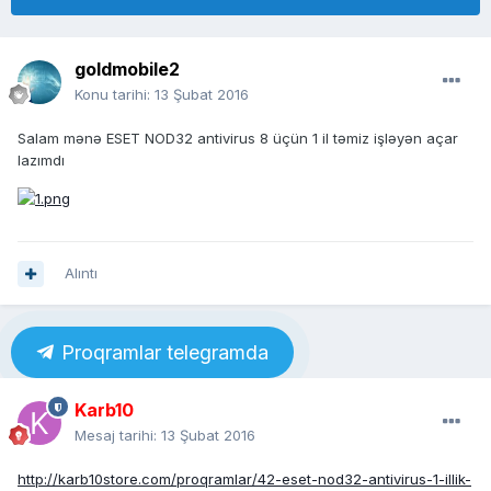
goldmobile2
Konu tarihi:
13 Şubat 2016
Salam mənə ESET NOD32 antivirus 8 üçün 1 il təmiz işləyən açar
lazımdı
Alıntı
Proqramlar telegramda
Karb10
Mesaj tarihi:
13 Şubat 2016
http://karb10store.com/proqramlar/42-eset-nod32-antivirus-1-illik-