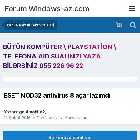
Forum Windows-az.com
Təhlükəsizlik (Antiviruslar)
BÜTÜN KOMPÜTER \ PLAYSTATION \
TELEFONA AID SUALINIZI YAZA
BILƏRSINIZ 055 226 96 22
ESET NOD32 antivirus 8 açar lazımdı
Yazan:
goldmobile2
,
13 Şubat 2016
in
Təhlükəsizlik (Antiviruslar)
Bu konuya yanıt ver