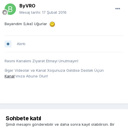
ByVRO
Mesaj tarihi:
17 Şubat 2016
Bəyəndim (Like) Uğurlar
Alıntı
Rəsmi Kanalımı Ziyarət Etməyi Unutmayın!
Əgər Videolar və Kanal Xoşunuza Gəldisə Dəstək Üçün
Kanal
'ımıza Abunə Olun!
Sohbete katıl
Şimdi mesajını gönderebilir ve daha sonra kayıt olabilirsin. Bir