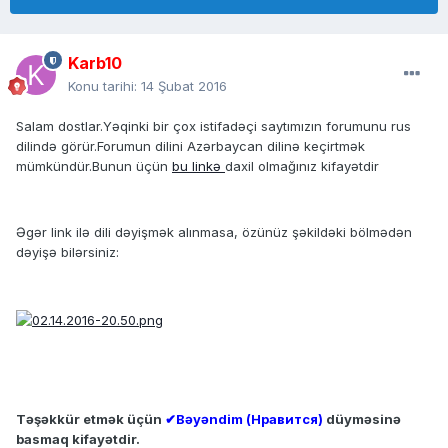
Karb10
Konu tarihi:
14 Şubat 2016
Salam dostlar.Yəqinki bir çox istifadəçi saytımızın forumunu rus
dilində görür.Forumun dilini Azərbaycan dilinə keçirtmək
mümkündür.Bunun üçün
bu linkə
daxil olmağınız kifayətdir
Əgər link ilə dili dəyişmək alınmasa, özünüz şəkildəki bölmədən
dəyişə bilərsiniz:
Təşəkkür etmək üçün
✔Bəyəndim (Нравится)
düyməsinə
basmaq kifayətdir.