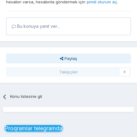
hesabın varsa, hesabınla göndermek için
şimdi oturum aç
.
Bu konuya yanıt ver...
Paylaş
Takipçiler
0
Konu listesine git
Proqramlar telegramda