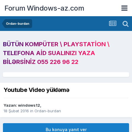
Forum Windows-az.com
Ordan-burdan
BÜTÜN KOMPÜTER \ PLAYSTATION \
TELEFONA AID SUALINIZI YAZA
BILƏRSINIZ 055 226 96 22
Youtube Video yükləmə
Yazan:
windows12
,
18 Şubat 2016
in
Ordan-burdan
Bu konuya yanıt ver