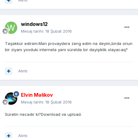
Alıntı
windows12
Mesaj tarihi:
18 Şubat 2016
Təşəkkür edirəm.Mən provayderə zəng edim nə deyim,birdə onun
bir ziyanı yoxduki internetə yəni sürətdə bir dəyişiklik olayacaq?
Alıntı
Elvin Məlikov
Mesaj tarihi:
18 Şubat 2016
Sürətin necədir ki?Download və upload.
Alıntı