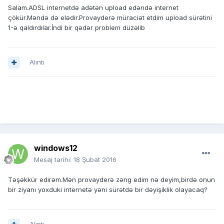
Salam.ADSL internetdə adətən upload edəndə internet
çökür.Məndə də elədir.Provayderə müraciət etdim upload sürətini
1-ə qaldırdılar.İndi bir qədər problem düzəlib
Alıntı
windows12
Mesaj tarihi:
18 Şubat 2016
Təşəkkür edirəm.Mən provayderə zəng edim nə deyim,birdə onun
bir ziyanı yoxduki internetə yəni sürətdə bir dəyişiklik olayacaq?