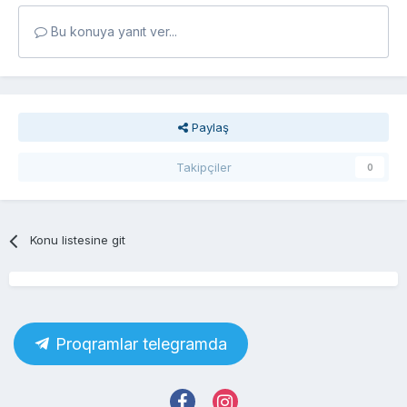
Bu konuya yanıt ver...
Paylaş
Takipçiler
0
Konu listesine git
Proqramlar telegramda