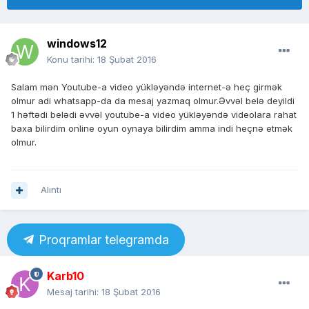
windows12
Konu tarihi:
18 Şubat 2016
Salam mən Youtube-a video yükləyəndə internet-ə heç girmək
olmur adi whatsapp-da da mesaj yazmaq olmur.Əvvəl belə deyildi
1 həftədi belədi əvvəl youtube-a video yükləyəndə videolara rahat
baxa bilirdim online oyun oynaya bilirdim amma indi heçnə etmək
olmur.
Alıntı
Proqramlar telegramda
Karb10
Mesaj tarihi:
18 Şubat 2016