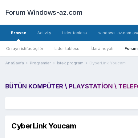
Forum Windows-az.com
Browse
Activity
Lider tablosu
windows-az.com əsa
Onlayn istifadəçilər
Lider tablosu
İdarə heyəti
Forum
AnaSayfa
Proqramlar
İstək proqram
CyberLink Youcam
BÜTÜN KOMPÜTER \ PLAYSTATION \ TELEFON
CyberLink Youcam