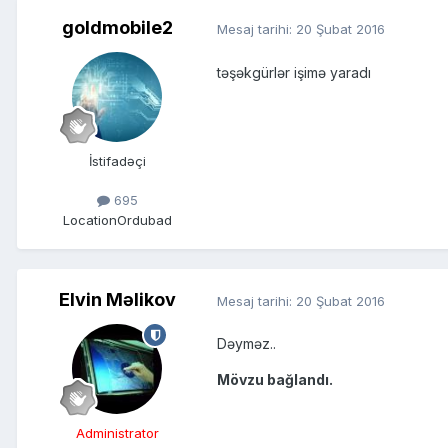
goldmobile2
Mesaj tarihi:
20 Şubat 2016
təşəkgürlər işimə yaradı
İstifadəçi
695
Location
Ordubad
Elvin Məlikov
Mesaj tarihi:
20 Şubat 2016
Dəyməz..
Mövzu bağlandı.
Administrator