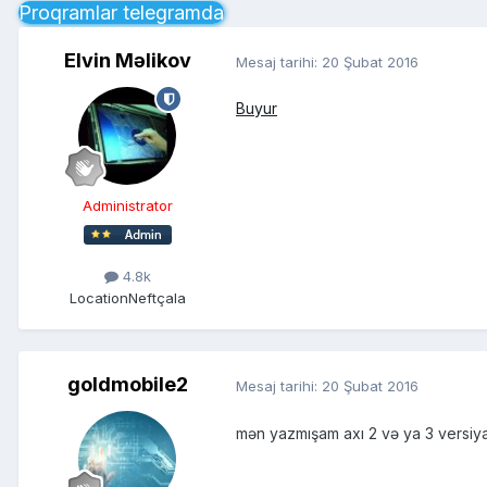
Proqramlar telegramda
Elvin Məlikov
Mesaj tarihi:
20 Şubat 2016
Buyur
Administrator
4.8k
Location
Neftçala
goldmobile2
Mesaj tarihi:
20 Şubat 2016
mən yazmışam axı 2 və ya 3 versiy