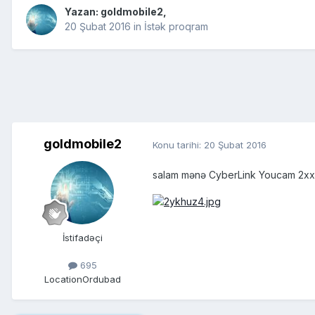
Yazan:
goldmobile2
,
20 Şubat 2016
in
İstək proqram
goldmobile2
Konu tarihi:
20 Şubat 2016
salam mənə CyberLink Youcam 2xx və
İstifadəçi
695
Location
Ordubad