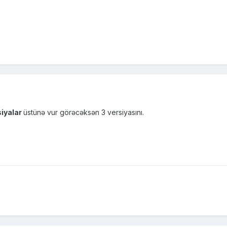
siyalar
üstünə vur görəcəksən 3 versiyasını.