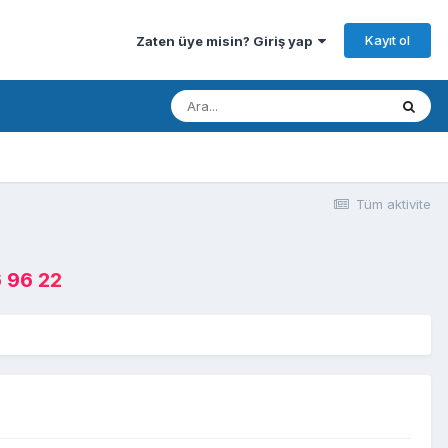
Kayıt ol
Zaten üye misin? Giriş yap
Tüm aktivite
 96 22