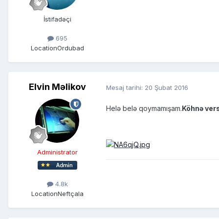
İstifadəçi
695
Location
Ordubad
Elvin Məlikov
Mesaj tarihi:
20 Şubat 2016
Helə belə qoymamışam.
Köhnə ver
Administrator
4.8k
Location
Neftçala