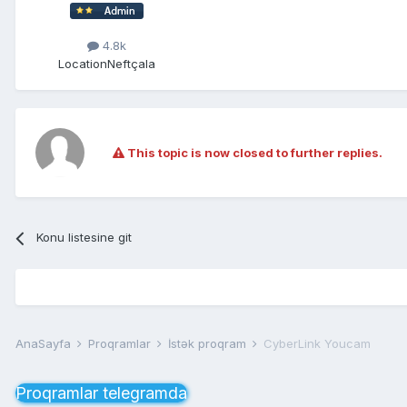
4.8k
Location
Neftçala
This topic is now closed to further replies.
Konu listesine git
AnaSayfa
Proqramlar
İstək proqram
CyberLink Youcam
Proqramlar telegramda