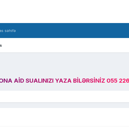
s səhifə
s
A AID SUALINIZI YAZA BILƏRSINIZ 055 226