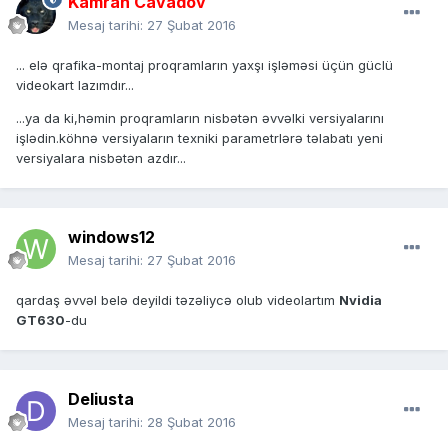
Kamran Cavadov
Mesaj tarihi:
27 Şubat 2016
... elə qrafika-montaj proqramların yaxşı işləməsi üçün güclü
videokart lazımdır...
...ya da ki,həmin proqramların nisbətən əvvəlki versiyalarını
işlədin.köhnə versiyaların texniki parametrlərə təlabatı yeni
versiyalara nisbətən azdır...
windows12
Mesaj tarihi:
27 Şubat 2016
qardaş əvvəl belə deyildi təzəliycə olub videolartım
Nvidia
GT630
-du
Deliusta
Mesaj tarihi:
28 Şubat 2016