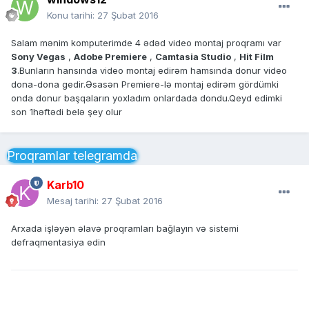
Konu tarihi:
27 Şubat 2016
Salam mənim komputerimde 4 ədəd video montaj proqramı var
Sony Vegas
,
Adobe Premiere
,
Camtasia Studio
,
Hit Film
3
.Bunların hansında video montaj edirəm hamsında donur video
dona-dona gedir.Əsasən Premiere-lə montaj edirəm gördümki
onda donur başqaların yoxladım onlardada dondu.Qeyd edimki
son 1həftədi belə şey olur
Proqramlar telegramda
Karb10
Mesaj tarihi:
27 Şubat 2016
Arxada işləyən əlavə proqramları bağlayın və sistemi
defraqmentasiya edin