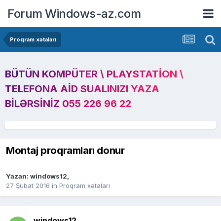
Forum Windows-az.com
Proqram xətaları
BÜTÜN KOMPÜTER \ PLAYSTATION \
TELEFONA AID SUALINIZI YAZA
BILƏRSINIZ 055 226 96 22
Montaj proqramları donur
Yazan:
windows12
,
27 Şubat 2016
in
Proqram xətaları
windows12