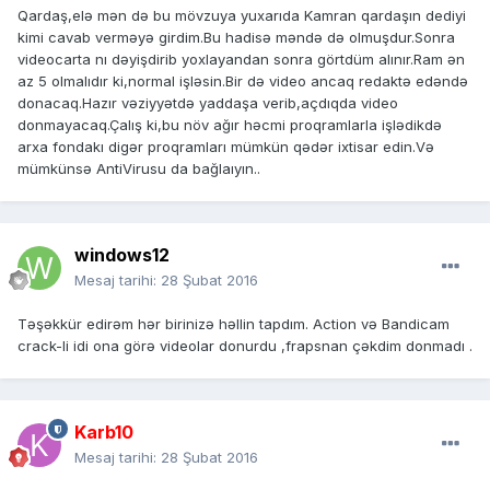
Qardaş,elə mən də bu mövzuya yuxarıda Kamran qardaşın dediyi
kimi cavab verməyə girdim.Bu hadisə məndə də olmuşdur.Sonra
videocarta nı dəyişdirib yoxlayandan sonra görtdüm alınır.Ram ən
az 5 olmalıdır ki,normal işləsin.Bir də video ancaq redaktə edəndə
donacaq.Hazır vəziyyətdə yaddaşa verib,açdıqda video
donmayacaq.Çalış ki,bu növ ağır həcmi proqramlarla işlədikdə
arxa fondakı digər proqramları mümkün qədər ixtisar edin.Və
mümkünsə AntiVirusu da bağlaıyın..
windows12
Mesaj tarihi:
28 Şubat 2016
Təşəkkür edirəm hər birinizə həllin tapdım. Action və Bandicam
crack-li idi ona görə videolar donurdu ,frapsnan çəkdim donmadı .
Karb10
Mesaj tarihi:
28 Şubat 2016