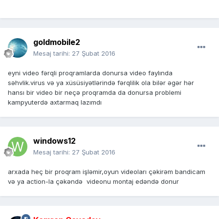
goldmobile2
Mesaj tarihi:
27 Şubat 2016
eyni video fərqli proqramlarda donursa video faylında
səhvlik.virus və ya xüsüsiyətlərində fərqlilik ola bilər əgər hər
hansı bir video bir neçə proqramda da donursa problemi
kampyuterdə axtarmaq lazımdı
windows12
Mesaj tarihi:
27 Şubat 2016
arxada heç bir proqram işləmir,oyun videoları çəkirəm bandicam
və ya action-la çəkəndə videonu montaj edəndə donur