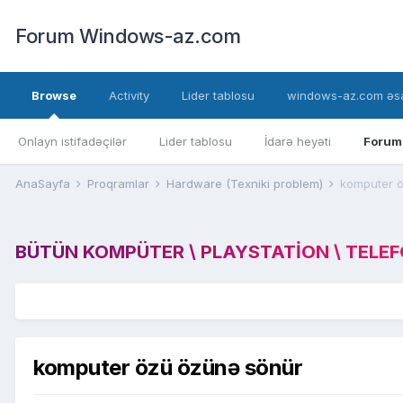
Forum Windows-az.com
Browse
Activity
Lider tablosu
windows-az.com əsa
Onlayn istifadəçilər
Lider tablosu
İdarə heyəti
Forum
AnaSayfa
Proqramlar
Hardware (Texniki problem)
komputer 
BÜTÜN KOMPÜTER \ PLAYSTATION \ TELEFON
komputer özü özünə sönür