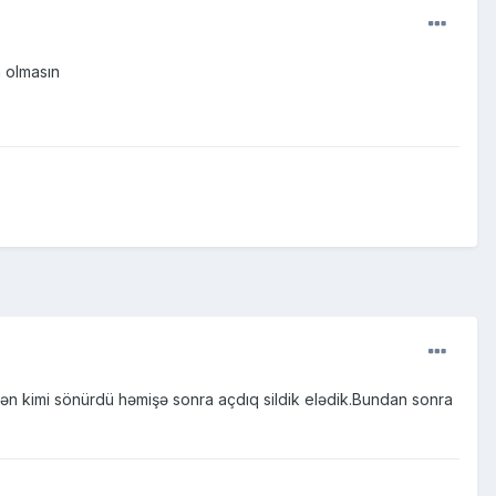
n olmasın
n kimi sönürdü həmişə sonra açdıq sildik elədik.Bundan sonra