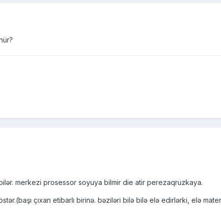
nür?
ilər. merkezi prosessor soyuya bilmir die atir perezaqruzkaya.
r.(başı çıxan etibarlı birinə. bəziləri bilə bilə elə edirlərki, elə mater