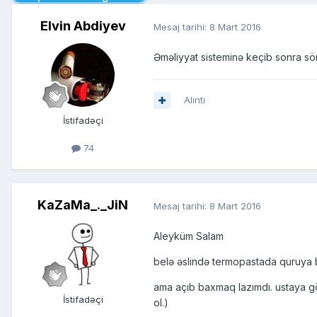
Elvin Abdiyev
Mesaj tarihi:
8 Mart 2016
Əməliyyat sisteminə keçib sonra sö
Alıntı
İstifadəçi
74
KaZaMa_._JiN
Mesaj tarihi:
8 Mart 2016
Aleyküm Salam
belə əslində termopastada quruya b
ama açıb baxmaq lazımdı. ustaya göstə
İstifadəçi
ol.)