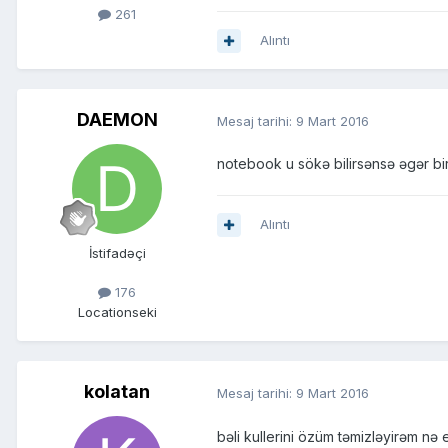
261
Alıntı
DAEMON
Mesaj tarihi:
9 Mart 2016
notebook u sökə bilirsənsə əgər bi
Alıntı
İstifadəçi
176
Location
seki
kolatan
Mesaj tarihi:
9 Mart 2016
bəli kullerini özüm təmizləyirəm nə 