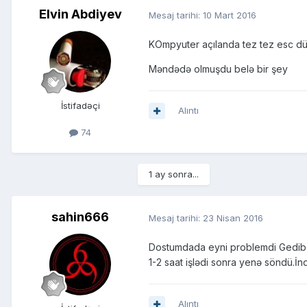
Elvin Abdiyev
Mesaj tarihi:
10 Mart 2016
KOmpyuter açılanda tez tez esc düy
Məndədə olmuşdu belə bir şey
İstifadəçi
Alıntı
74
1 ay sonra...
sahin666
Mesaj tarihi:
23 Nisan 2016
Dostumdada eyni problemdi Gedib b
1-2 saat işlədi sonra yenə söndü.İn
Alıntı