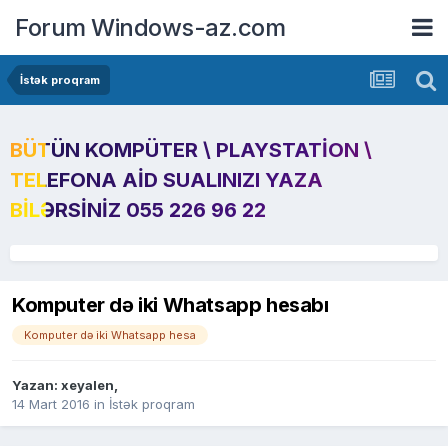
Forum Windows-az.com
İstək proqram
BÜTÜN KOMPÜTER \ PLAYSTATION \
TELEFONA AID SUALINIZI YAZA
BILƏRSINIZ 055 226 96 22
Komputer də iki Whatsapp hesabı
Komputer də iki Whatsapp hesa
Yazan:
xeyalen
,
14 Mart 2016
in
İstək proqram