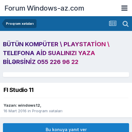
Forum Windows-az.com
Proqram xətaları
BÜTÜN KOMPÜTER \ PLAYSTATION \
TELEFONA AID SUALINIZI YAZA
BILƏRSINIZ 055 226 96 22
Fl Studio 11
Yazan:
windows12
,
16 Mart 2016
in
Proqram xətaları
Bu konuya yanıt ver