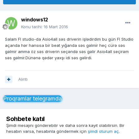
windows12
Konu tarihi:
16 Mart 2016
Salam Fl studio-da Asio4all səs driverin işlədirdim bu gün Fl Studio
açanda hər hansısa bir beat yığanda səs gəlmir heç cürə səs
gəlmir amma öz səs driverin seçəndə səs gəlir Asio4all seçirəm
səs gəlmir.Dünənə qədər yaxşı idi səs gəlirdi.
Alıntı
Proqramlar telegramda
Sohbete katıl
Şimdi mesajını gönderebilir ve daha sonra kayıt olabilirsin. Bir
hesabın varsa, hesabınla göndermek için
şimdi oturum aç
.