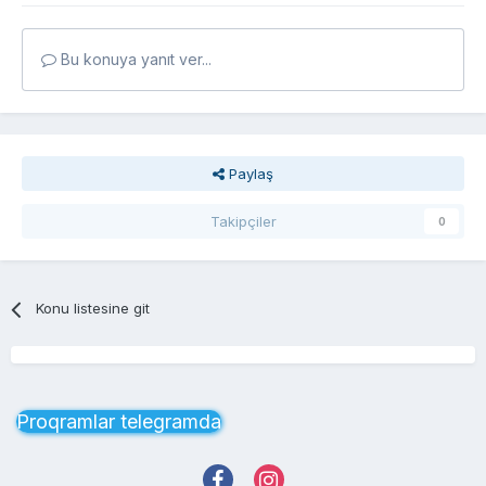
Bu konuya yanıt ver...
Paylaş
Takipçiler
0
Konu listesine git
Proqramlar telegramda