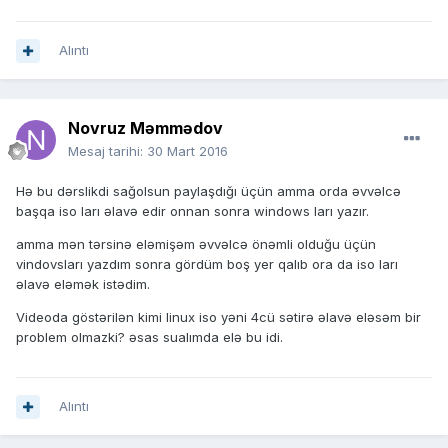
Alıntı
Novruz Məmmədov
Mesaj tarihi:
30 Mart 2016
Hə bu dərslikdi sağolsun paylaşdığı üçün amma orda əvvəlcə
başqa iso ları əlavə edir onnan sonra windows ları yazır.
amma mən tərsinə eləmişəm əvvəlcə önəmli olduğu üçün
vindovsları yazdım sonra gördüm boş yer qalıb ora da iso ları
əlavə eləmək istədim.
Videoda göstərilən kimi linux iso yəni 4cü sətirə əlavə eləsəm bir
problem olmazki? əsas sualımda elə bu idi.
Alıntı