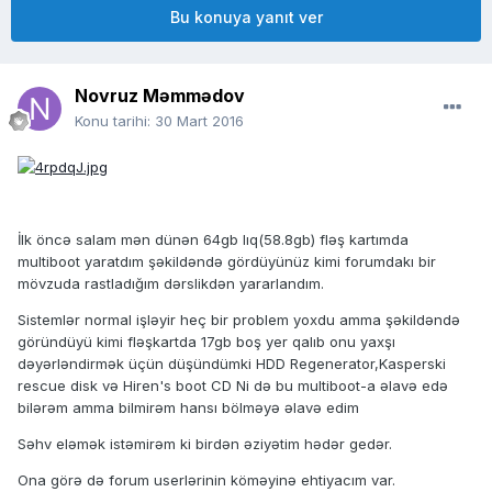
Bu konuya yanıt ver
Novruz Məmmədov
Konu tarihi:
30 Mart 2016
İlk öncə salam mən dünən 64gb lıq(58.8gb) fləş kartımda
multiboot yaratdım şəkildəndə gördüyünüz kimi forumdakı bir
mövzuda rastladığım dərslikdən yararlandım.
Sistemlər normal işləyir heç bir problem yoxdu amma şəkildəndə
göründüyü kimi fləşkartda 17gb boş yer qalıb onu yaxşı
dəyərləndirmək üçün düşündümki HDD Regenerator,Kasperski
rescue disk və Hiren's boot CD Ni də bu multiboot-a əlavə edə
bilərəm amma bilmirəm hansı bölməyə əlavə edim
Səhv eləmək istəmirəm ki birdən əziyətim hədər gedər.
Ona görə də forum userlərinin köməyinə ehtiyacım var.