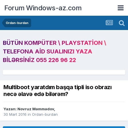
Forum Windows-az.com
Ordan-burdan
BÜTÜN KOMPÜTER \ PLAYSTATION \
TELEFONA AID SUALINIZI YAZA
BILƏRSINIZ 055 226 96 22
Multiboot yaratdım başqa tipli iso obrazı
necə əlavə edə bilərəm?
Yazan:
Novruz Məmmədov
,
30 Mart 2016
in
Ordan-burdan