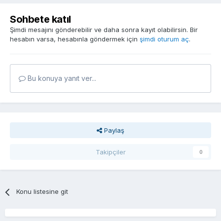
Sohbete katıl
Şimdi mesajını gönderebilir ve daha sonra kayıt olabilirsin. Bir
hesabın varsa, hesabınla göndermek için
şimdi oturum aç
.
Bu konuya yanıt ver...
Paylaş
Takipçiler
0
Konu listesine git