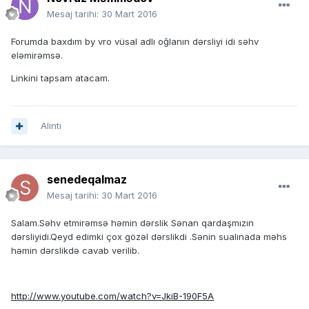
Mesaj tarihi:
30 Mart 2016
Forumda baxdım by vro vüsal adlı oğlanın dərsliyi idi səhv
eləmirəmsə.
Linkini tapsam atacam.
Alıntı
senedeqalmaz
Mesaj tarihi:
30 Mart 2016
Salam.Səhv etmirəmsə həmin dərslik Sənan qardaşmızın
dərsliyidi.Qeyd edimki çox gözəl dərslikdi .Sənin sualınada məhs
həmin dərslikdə cavab verilib.
http://www.youtube.com/watch?v=JkiB-190F5A