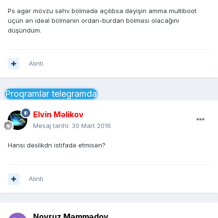
Ps əgər mövzu səhv bölmədə açılıbsa dəyişin amma multiboot
üçün ən ideal bölmənin ordan-burdan bölməsi olacağını
düşündüm.
Alıntı
Proqramlar telegramda
Elvin Məlikov
Mesaj tarihi:
30 Mart 2016
Hansı dəslikdn istifadə etmisən?
Alıntı
Novruz Məmmədov