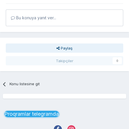
Bu konuya yanıt ver...
Paylaş
Takipçiler
0
Konu listesine git
Proqramlar telegramda