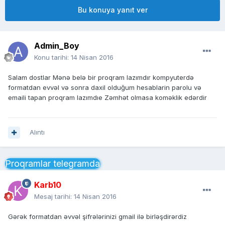
Bu konuya yanıt ver
Admin_Boy
Konu tarihi:
14 Nisan 2016
Salam dostlar Mənə belə bir proqram lazımdır kompyuterdə
formatdan evvəl və sonra daxil olduğum hesablarin parolu və
emaili tapan proqram lazımdıe Zəmhət olmasa koməklik edərdir
Alıntı
Proqramlar telegramda
Karb10
Mesaj tarihi:
14 Nisan 2016
Gərək formatdan əvvəl şifrələrinizi gmail ilə birləşdirərdiz