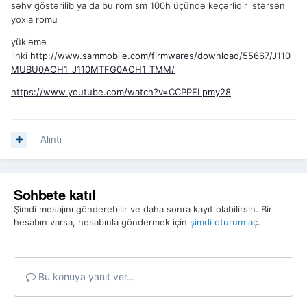
səhv göstərilib ya da bu rom sm 100h üçündə keçərlidir istərsən
yoxla romu
yükləmə
linki
http://www.sammobile.com/firmwares/download/55667/J110
MUBU0AOH1_J110MTFG0AOH1_TMM/
https://www.youtube.com/watch?v=CCPPELpmy28
Alıntı
Sohbete katıl
Şimdi mesajını gönderebilir ve daha sonra kayıt olabilirsin. Bir
hesabın varsa, hesabınla göndermek için
şimdi oturum aç
.
Bu konuya yanıt ver...