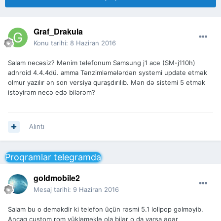
Graf_Drakula
Konu tarihi:
8 Haziran 2016
Salam necəsiz? Mənim telefonum Samsung j1 ace (SM-j110h)
adnroid 4.4.4dü. amma Tənzimləmələrdən systemi update etmək
olmur yazılır ən son versiya quraşdırılıb. Mən də sistemi 5 etmək
istəyirəm necə edə bilərəm?
Alıntı
Proqramlar telegramda
goldmobile2
Mesaj tarihi:
9 Haziran 2016
Salam bu o deməkdir ki telefon üçün rəsmi 5.1 lolipop gəlməyib.
Ancaq custom rom yükləməklə ola bilər o da varsa əgər