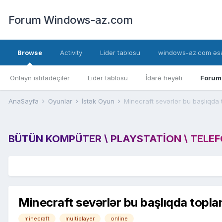
Forum Windows-az.com
Browse
Activity
Lider tablosu
windows-az.com əsa
Onlayn istifadəçilər
Lider tablosu
İdarə heyəti
Forum
AnaSayfa
Oyunlar
İstək Oyun
Minecraft sevərlər bu başlıqda 
BÜTÜN KOMPÜTER \ PLAYSTATION \ TELEFON
Minecraft sevərlər bu başlıqda topla
minecraft
multiplayer
online