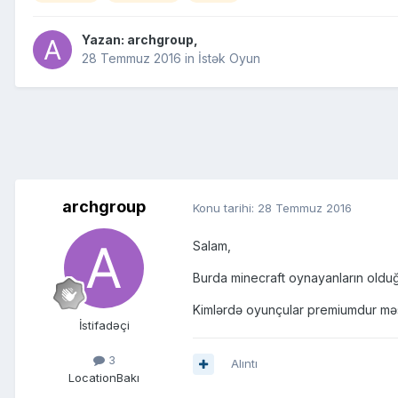
Yazan:
archgroup
,
28 Temmuz 2016
in
İstək Oyun
archgroup
Konu tarihi:
28 Temmuz 2016
Salam,
Burda minecraft oynayanların olduğu
Kimlərdə oyunçular premiumdur mə
İstifadəçi
3
Alıntı
Location
Bakı