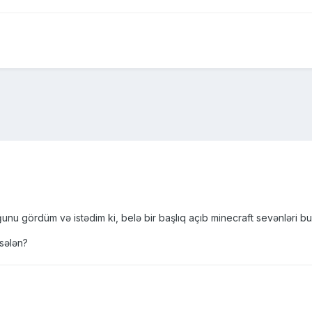
nu gördüm və istədim ki, belə bir başlıq açıb minecraft sevənləri bu
sələn?