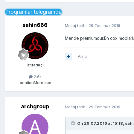
Proqramlar telegramda
sahin666
Mesaj tarihi:
29 Temmuz 2016
Mende premiumdur.En cox modlarla
Alıntı
İstifadəçi
2.6k
Location
Merdekan
archgroup
Mesaj tarihi:
29 Temmuz 2016
On 29.07.2016 at 15:18, sah