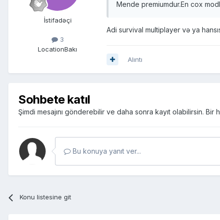
Mende premiumdur.En cox modla
İstifadəçi
Adi survival multiplayer və ya hans
3
Location
Bakı
Alıntı
Sohbete katıl
Şimdi mesajını gönderebilir ve daha sonra kayıt olabilirsin. Bi
Bu konuya yanıt ver...
Konu listesine git