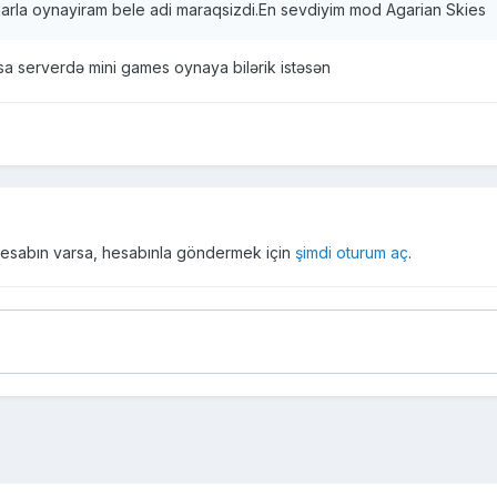
rla oynayiram bele adi maraqsizdi.En sevdiyim mod Agarian Skies
ısa serverdə mini games oynaya bilərik istəsən
r hesabın varsa, hesabınla göndermek için
şimdi oturum aç
.