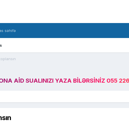
s səhifə
s
toplansın
A AID SUALINIZI YAZA BILƏRSINIZ 055 226
nsın