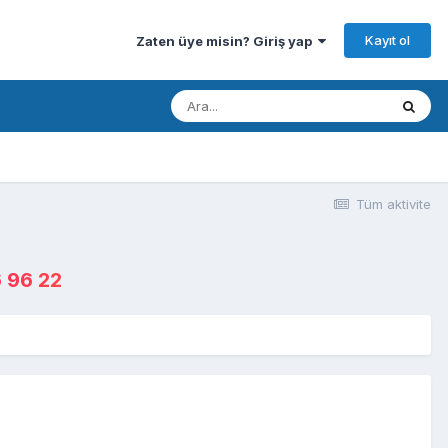
Kayıt ol
Zaten üye misin? Giriş yap
Tüm aktivite
 96 22