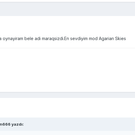
 oynayiram bele adi maraqsizdi.En sevdiyim mod Agarian Skies
in666 yazdı: