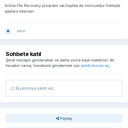
Active File Recovery proqramı var.Saytda da mövcuddur.Yükləyib
qaytara bilərsən.
Alıntı
Sohbete katıl
Şimdi mesajını gönderebilir ve daha sonra kayıt olabilirsin. Bir
hesabın varsa, hesabınla göndermek için
şimdi oturum aç
.
Bu konuya yanıt ver...
Paylaş