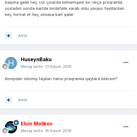
başıma gəlib heç cür çıxarda bilməmişəm bir neçə proqramla
yoxladım sonda kartda birdəfəlik xarab oldu yaxşısı fayıllardan
keç format et heç olmasa kart qalar
Alıntı
HuseynBaku
Mesaj tarihi:
13 Kasım 2016
Kompdan silinmiş faylları hansı praqramla qaytara bilerem?
Alıntı
Elvin Məlikov
Mesaj tarihi:
16 Kasım 2016