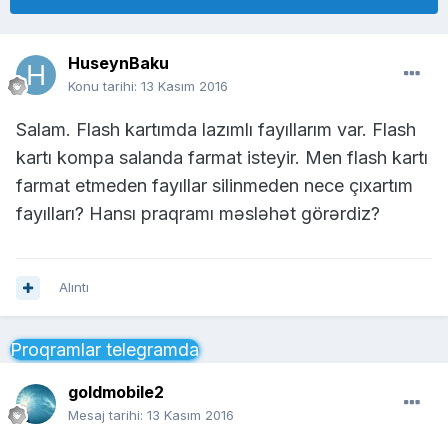
HuseynBaku
Konu tarihi:
13 Kasım 2016
Salam. Flash kartımda lazımlı fayıllarım var. Flash
kartı kompa salanda farmat isteyir. Men flash kartı
farmat etmeden fayıllar silinmeden nece çıxartım
fayılları? Hansı praqramı məsləhət görərdiz?
Alıntı
Proqramlar telegramda
goldmobile2
Mesaj tarihi:
13 Kasım 2016