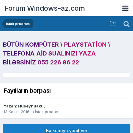
Forum Windows-az.com
İstək proqram
BÜTÜN KOMPÜTER \ PLAYSTATION \
TELEFONA AID SUALINIZI YAZA
BILƏRSINIZ 055 226 96 22
Fayılların bərpası
Yazan:
HuseynBaku
,
13 Kasım 2016
in
İstək proqram
Bu konuya yanıt ver