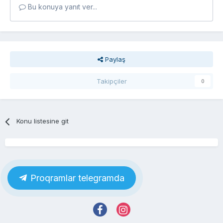
Bu konuya yanıt ver...
Paylaş
Takipçiler
0
Konu listesine git
Proqramlar telegramda