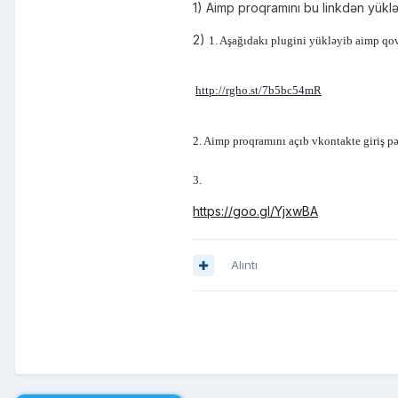
1) Aimp proqramını bu linkdən yükl
2)
1. Aşağıdakı plugini yükləyib aimp qo
http://rgho.st/7b5bc54mR
2. Aimp proqramını açıb vkontakte giriş pə
3.
https://goo.gl/YjxwBA
Alıntı