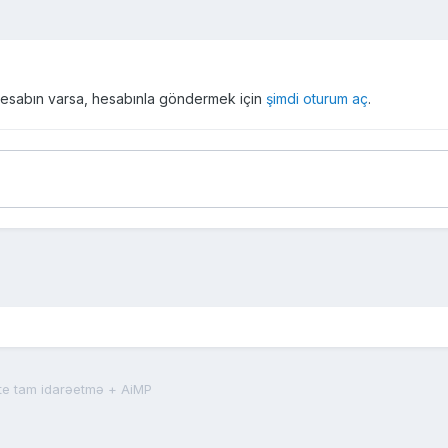
r hesabın varsa, hesabınla göndermek için
şimdi oturum aç
.
e tam idarəetmə + AiMP