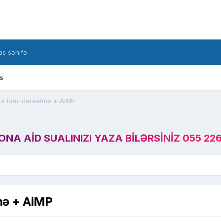
s səhifə
s
e tam idarəetmə + AiMP
A AID SUALINIZI YAZA BILƏRSINIZ 055 226
mə + AiMP