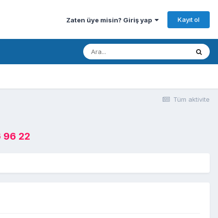
Kayıt ol
Zaten üye misin? Giriş yap
Tüm aktivite
 96 22