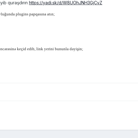
əyib quraşdırın
https://yadi.sk/d/W8UOhJNH3GjCvZ
vluğunda plugins papqasına atın;
ncərəsinə keçid edib, link yerini bununla dəyişin;