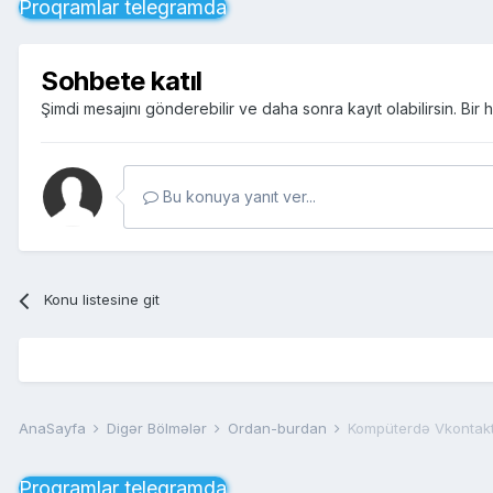
Proqramlar telegramda
Sohbete katıl
Şimdi mesajını gönderebilir ve daha sonra kayıt olabilirsin. Bi
Bu konuya yanıt ver...
Konu listesine git
AnaSayfa
Digər Bölmələr
Ordan-burdan
Kompüterdə Vkontakt
Proqramlar telegramda