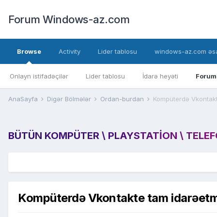
Forum Windows-az.com
Browse
Activity
Lider tablosu
windows-az.com əsa
Onlayn istifadəçilər
Lider tablosu
İdarə heyəti
Forum
AnaSayfa
Digər Bölmələr
Ordan-burdan
Kompüterdə Vkontakt
BÜTÜN KOMPÜTER \ PLAYSTATION \ TELEFON
Kompüterdə Vkontakte tam idarəet