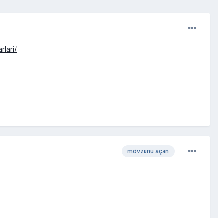
lari/
mövzunu açan