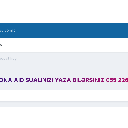
s səhifə
s
oduct key
A AID SUALINIZI YAZA BILƏRSINIZ 055 226