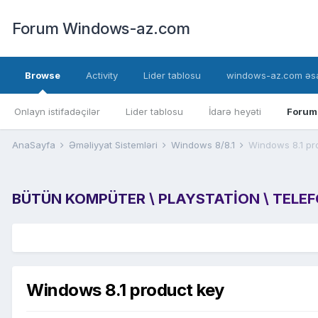
Forum Windows-az.com
Browse
Activity
Lider tablosu
windows-az.com əsa
Onlayn istifadəçilər
Lider tablosu
İdarə heyəti
Forum
AnaSayfa
Əməliyyat Sistemləri
Windows 8/8.1
Windows 8.1 pr
BÜTÜN KOMPÜTER \ PLAYSTATION \ TELEFON
Windows 8.1 product key