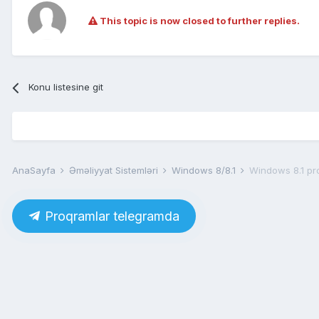
This topic is now closed to further replies.
Konu listesine git
AnaSayfa
Əməliyyat Sistemləri
Windows 8/8.1
Windows 8.1 pr
Proqramlar telegramda