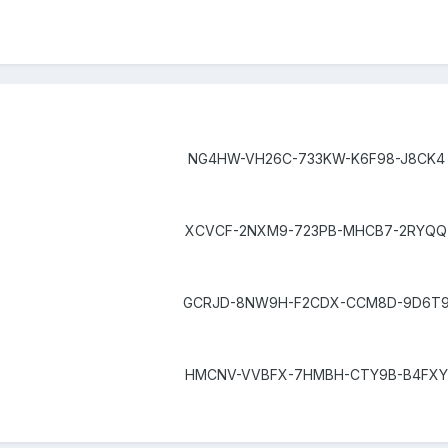
NG4HW-VH26C-733KW-K6F98-J8CK4
XCVCF-2NXM9-723PB-MHCB7-2RYQQ
GCRJD-8NW9H-F2CDX-CCM8D-9D6T
HMCNV-VVBFX-7HMBH-CTY9B-B4FXY