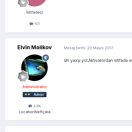
İstifadəçi
101
Elvin Məlikov
Mesaj tarihi:
20 Mayıs 2017
Ən yaxşı yol.Aktivatordan istifadə 
Administrator
4.8k
Location
Neftçala