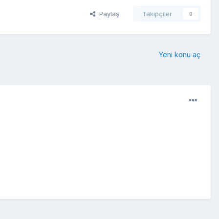
Paylaş
Takipçiler
0
Yeni konu aç