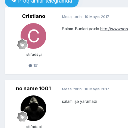
Proqramlar telegramda
Cristiano
Mesaj tarihi:
10 Mayıs 2017
Salam. Bunlari yoxla
http://www.so
İstifadəçi
101
no name 1001
Mesaj tarihi:
10 Mayıs 2017
salam işə yaramadı
İstifadəçi