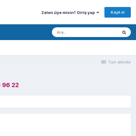
Kayıt ol
Zaten üye misin? Giriş yap
Tüm aktivite
 96 22