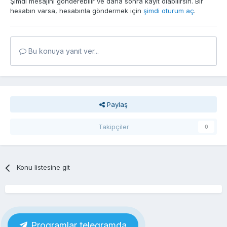
Şimdi mesajını gönderebilir ve daha sonra kayıt olabilirsin. Bir
hesabın varsa, hesabınla göndermek için
şimdi oturum aç
.
Bu konuya yanıt ver...
Paylaş
Takipçiler
0
Konu listesine git
Proqramlar telegramda