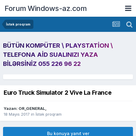
Forum Windows-az.com
İstək proqram
BÜTÜN KOMPÜTER \ PLAYSTATION \
TELEFONA AID SUALINIZI YAZA
BILƏRSINIZ 055 226 96 22
Euro Truck Simulator 2 Vive La France
Yazan:
OR_GENERAL
,
18 Mayıs 2017
in
İstək proqram
Bu konuya yanıt ver