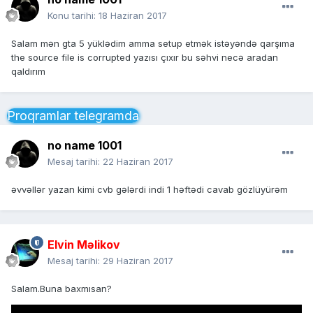
Konu tarihi:
18 Haziran 2017
Salam mən gta 5 yüklədim amma setup etmək istəyəndə qarşıma
the source file is corrupted yazısı çıxır bu səhvi necə aradan
qaldırım
Proqramlar telegramda
no name 1001
Mesaj tarihi:
22 Haziran 2017
əvvəllər yazan kimi cvb gələrdi indi 1 həftədi cavab gözlüyürəm
Elvin Məlikov
Mesaj tarihi:
29 Haziran 2017
Salam.Buna baxmısan?