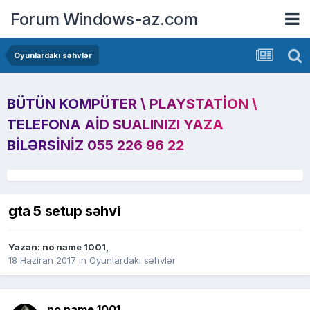
Forum Windows-az.com
Oyunlardakı səhvlər
BÜTÜN KOMPÜTER \ PLAYSTATION \
TELEFONA AID SUALINIZI YAZA
BILƏRSINIZ 055 226 96 22
gta 5 setup səhvi
Yazan:
no name 1001
,
18 Haziran 2017
in
Oyunlardakı səhvlər
no name 1001