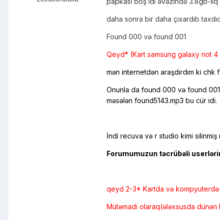
papkası boş idi əvəzində 3.8gb-lıq U
daha sonra bir daha çıxardıb taxdıq
Found 000 və found 001
Qeyd* (Kart samsung galaxy not 4 
mən internetdən araşdırdım ki chk f
Onunla da found 000 və found 001 pa
məsələn found5143.mp3 bu cür idi.
İndi recuva və r studio kimi silinmi
Forumumuzun təcrübəli userləri
qeyd 2-3* Kartda və kompyuterdə vi
Mütəmadi olaraq(ələxsusda dünən ka