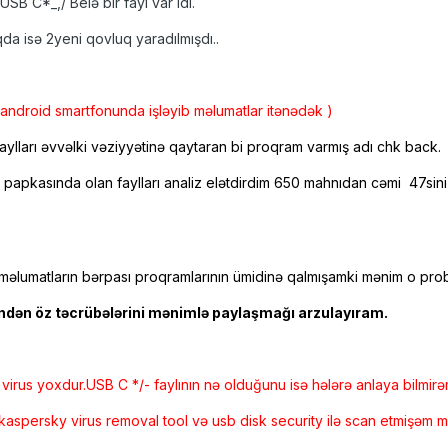
SB C*_,/ Belə bir fayl var idi.
da isə 2yeni qovluq yaradılmışdı..
android smartfonunda işləyib məlumatlar itənədək )
aylları əvvəlki vəziyyətinə qaytaran bi proqram varmış adı chk back.
pkasında olan faylları analiz elətdirdim 650 mahnıdan cəmi 47sini bə
ş məlumatların bərpası proqramlarının ümidinə qalmışamki mənim o probl
ndən öz təcrübələrini mənimlə paylaşmağı arzulayıram.
rus yoxdur.USB C */- faylının nə olduğunu isə hələrə anlaya bilmir
spersky virus removal tool və usb disk security ilə scan etmişəm mi