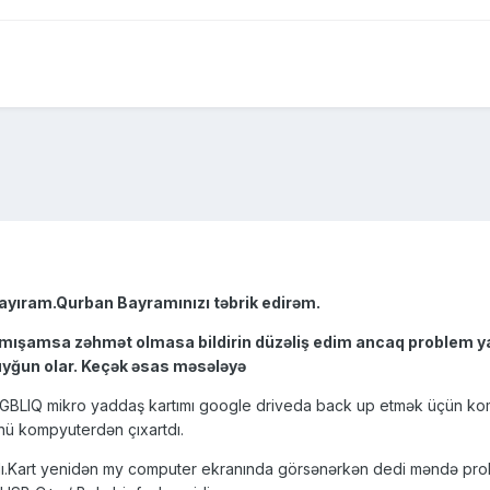
layıram.Qurban Bayramınızı təbrik edirəm.
amsa zəhmət olmasa bildirin düzəliş edim ancaq problem yad
ğun olar. Keçək əsas məsələyə
GBLIQ mikro yaddaş kartımı google driveda back up etmək üçün kom
nü kompyuterdən çıxartdı.
ı.Kart yenidən my computer ekranında görsənərkən dedi məndə prob