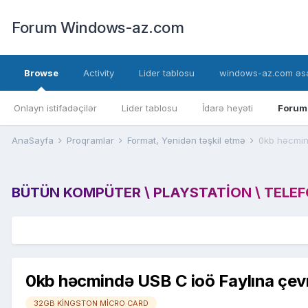
Forum Windows-az.com
Browse
Activity
Lider tablosu
windows-az.com əsa
Onlayn istifadəçilər
Lider tablosu
İdarə heyəti
Forum
AnaSayfa
Proqramlar
Format, Yenidən təşkil etmə
0kb həcmind
BÜTÜN KOMPÜTER \ PLAYSTATION \ TELEFON
0kb həcmində USB C ioö Faylına çevr
32GB KİNGSTON MİCRO CARD