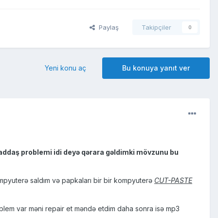
Paylaş
Takipçiler
0
Yeni konu aç
Bu konuya yanıt ver
daş problemi idi deyə qərara gəldimki mövzunu bu
pyuterə saldım və papkaları bir bir kompyuterə
CUT-PASTE
lem var məni repair et məndə etdim daha sonra isə mp3