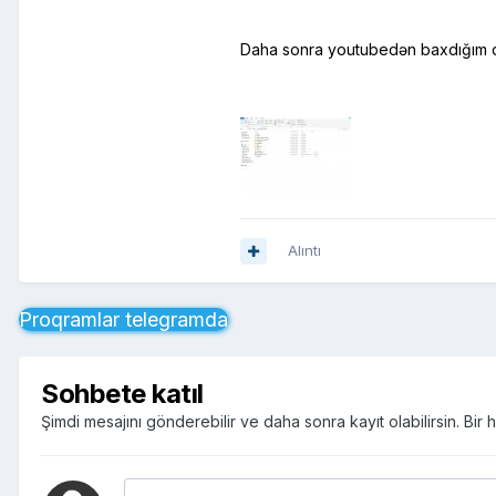
Daha sonra youtubedən baxdığım dər
Alıntı
Proqramlar telegramda
Sohbete katıl
Şimdi mesajını gönderebilir ve daha sonra kayıt olabilirsin. Bi