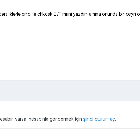
sliklərlə cmd ilə chkdsk E:/F mrini yazdım amma onunda bir xeyri o
r hesabın varsa, hesabınla göndermek için
şimdi oturum aç
.