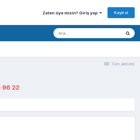
Kayıt ol
Zaten üye misin? Giriş yap
Tüm aktivite
 96 22