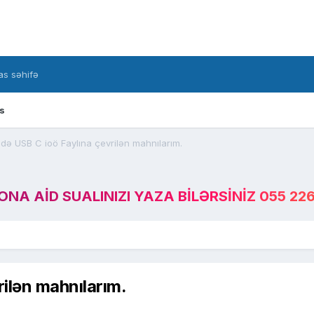
s səhifə
s
ə USB C ioö Faylına çevrilən mahnılarım.
A AID SUALINIZI YAZA BILƏRSINIZ 055 226
ilən mahnılarım.