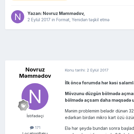
Yazan:
Novruz Məmmədov
,
2 Eylül 2017
in
Format, Yenidən təşkil etmə
Novruz
Konu tarihi:
2 Eylül 2017
Məmmədov
İlk öncə forumda hər kəsi salam
Mövzunu düzgün bölmədə açmamış
bölmədə açsam daha məqsədə uy
Mənim problemim belədir dünən 32
İstifadəçi
edərkən birdən mikro kart özü özü
171
Elə hər şeydə bundan sonra başlad
Location
Baku