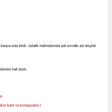
rpa edə bildi.. üstəlik mahnılarında adı əvvəlki ad deyildi
emimi həll etsin.
əm
kro kartı və kompyuteri.)