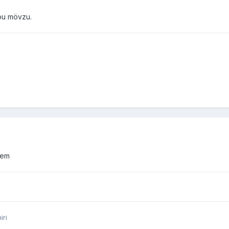
 bu mövzu.
sem
iri