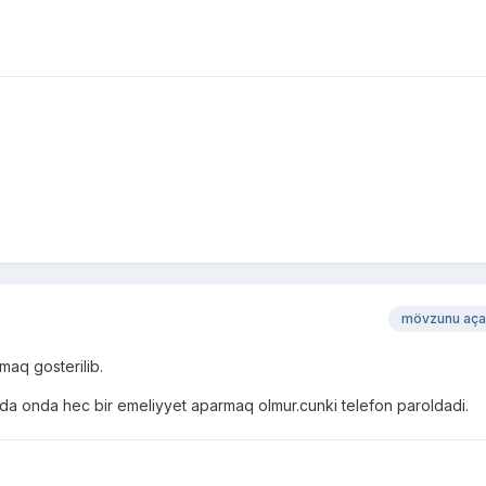
mövzunu aça
rmaq gosterilib.
 onda hec bir emeliyyet aparmaq olmur.cunki telefon paroldadi.