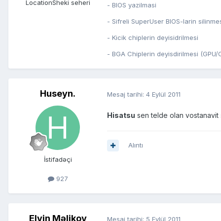
Location
Sheki seheri
- BIOS yazilmasi
- Sifreli SuperUser BIOS-larin silinme
- Kicik chiplerin deyisidrilmesi
- BGA Chiplerin deyisdirilmesi (GP
Huseyn.
Mesaj tarihi:
4 Eylül 2011
Hisatsu
sen telde olan vostanavit 
Alıntı
İstifadəçi
927
Elvin Məlikov
Mesaj tarihi:
5 Eylül 2011