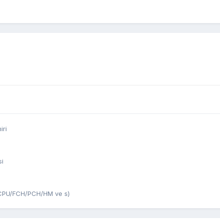
iri
si
U/CPU/FCH/PCH/HM ve s)