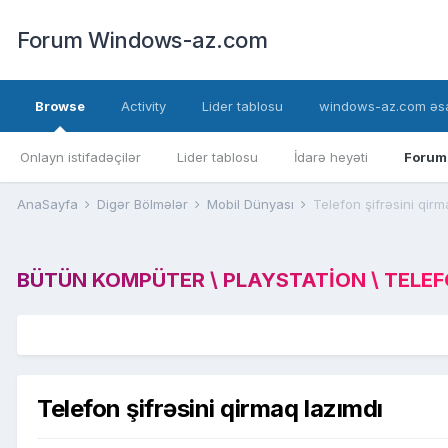
Forum Windows-az.com
Browse
Activity
Lider tablosu
windows-az.com əsa
Onlayn istifadəçilər
Lider tablosu
İdarə heyəti
Forum
AnaSayfa
Digər Bölmələr
Mobil Dünyası
Telefon şifrəsini qirm
BÜTÜN KOMPÜTER \ PLAYSTATION \ TELEFON
Telefon şifrəsini qirmaq lazımdı