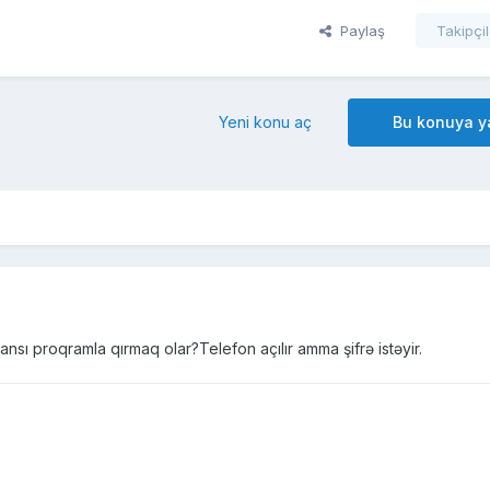
Paylaş
Takipçil
Yeni konu aç
Bu konuya ya
hansı proqramla qırmaq olar?Telefon açılır amma şifrə istəyir.