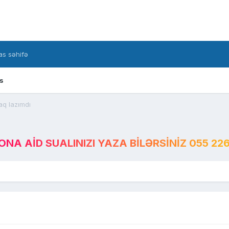
s səhifə
s
aq lazımdı
A AID SUALINIZI YAZA BILƏRSINIZ 055 226