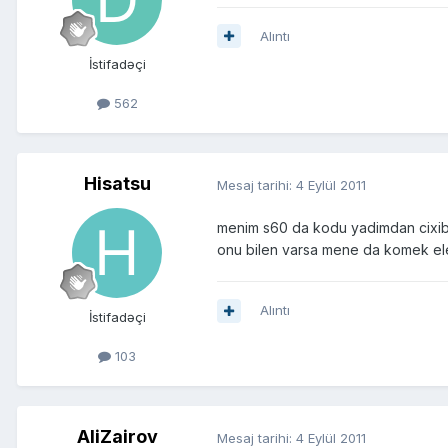
Alıntı
İstifadəçi
562
Hisatsu
Mesaj tarihi:
4 Eylül 2011
menim s60 da kodu yadimdan cixib
onu bilen varsa mene da komek ele
Alıntı
İstifadəçi
103
AliZairov
Mesaj tarihi:
4 Eylül 2011