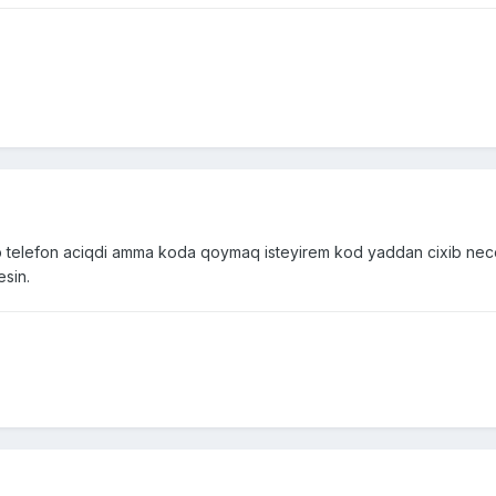
 telefon aciqdi amma koda qoymaq isteyirem kod yaddan cixib nece
sin.