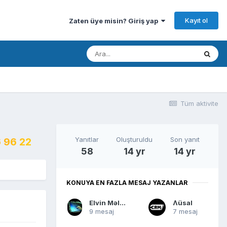
Kayıt ol
Zaten üye misin? Giriş yap
Tüm aktivite
Yanıtlar
Oluşturuldu
Son yanıt
 96 22
58
14 yr
14 yr
KONUYA EN FAZLA MESAJ YAZANLAR
Elvin Məlikov
Ʌüsal
9 mesaj
7 mesaj