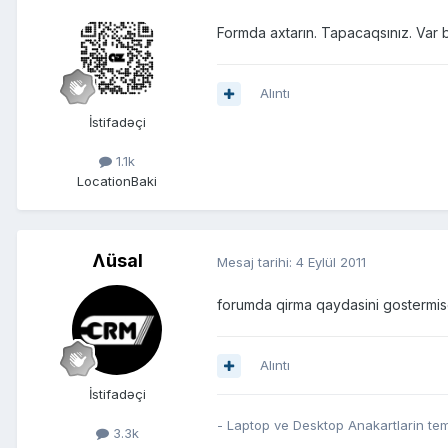
Formda axtarın. Tapacaqsınız. Var
Alıntı
İstifadəçi
1.1k
Location
Baki
Ʌüsal
Mesaj tarihi:
4 Eylül 2011
forumda qirma qaydasini gostermi
Alıntı
İstifadəçi
- Laptop ve Desktop Anakartlarin tem
3.3k