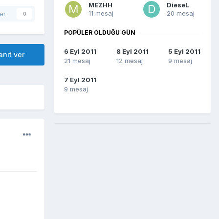
MEZHH
DieseL
11 mesaj
20 mesaj
er
0
POPÜLER OLDUĞU GÜN
6 Eyl 2011
8 Eyl 2011
5 Eyl 2011
nıt ver
21 mesaj
12 mesaj
9 mesaj
7 Eyl 2011
9 mesaj