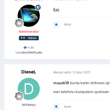
Bax
Alıntı
Administrator
4.8k
Location
Neftçala
DieseL
Mesaj tarihi:
5 Eylül 2011
mayak18
burda kartin shifresini qi
men telefonu komputere qoshsam da
İstifadəçi
Alıntı