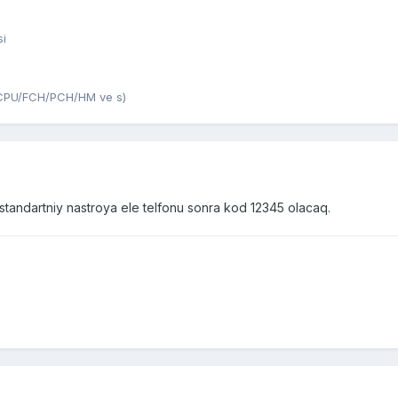
si
U/CPU/FCH/PCH/HM ve s)
standartniy nastroya ele telfonu sonra kod 12345 olacaq.