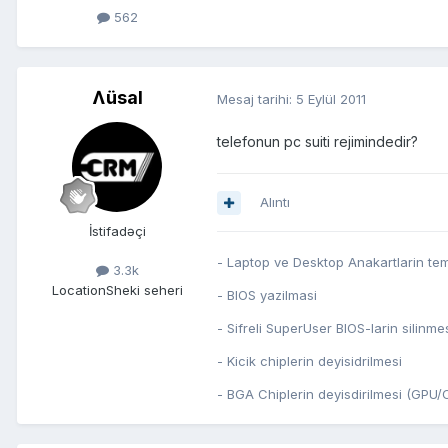
562
Ʌüsal
Mesaj tarihi:
5 Eylül 2011
telefonun pc suiti rejimindedir?
Alıntı
İstifadəçi
- Laptop ve Desktop Anakartlarin tem
3.3k
Location
Sheki seheri
- BIOS yazilmasi
- Sifreli SuperUser BIOS-larin silinme
- Kicik chiplerin deyisidrilmesi
- BGA Chiplerin deyisdirilmesi (GP