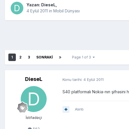
Yazan:
DieseL
,
4 Eylül 2011
in
Mobil Dünyası
1
2
3
SONRAKI
Page 1 of 3
DieseL
Konu tarihi:
4 Eylül 2011
S40 platformalı Nokia-nın şifrəsini 
Alıntı
İstifadəçi
562