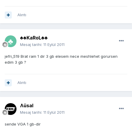
Alıntı
♣♣KaRoL♣♣
Mesaj tarihi:
11 Eylül 2011
jefri_519 Brat ram 1 dir 3 gb elesem nece meshlehet gorursen
edim 3 gb ?
Alıntı
Ʌüsal
Mesaj tarihi:
11 Eylül 2011
sende VGA 1 gb-dir