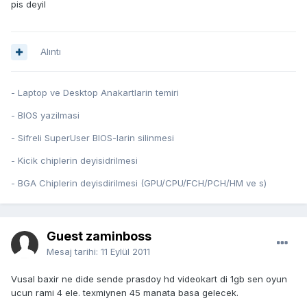
pis deyil
Alıntı
- Laptop ve Desktop Anakartlarin temiri
- BIOS yazilmasi
- Sifreli SuperUser BIOS-larin silinmesi
- Kicik chiplerin deyisidrilmesi
- BGA Chiplerin deyisdirilmesi (GPU/CPU/FCH/PCH/HM ve s)
Guest zaminboss
Mesaj tarihi:
11 Eylül 2011
Vusal baxir ne dide sende prasdoy hd videokart di 1gb sen oyun
ucun rami 4 ele. texmiynen 45 manata basa gelecek.