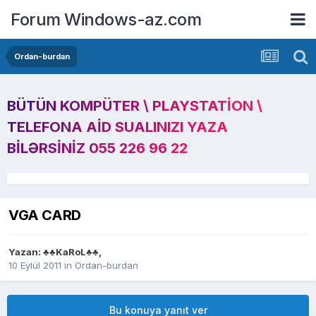
Forum Windows-az.com
Ordan-burdan
BÜTÜN KOMPÜTER \ PLAYSTATION \
TELEFONA AID SUALINIZI YAZA
BILƏRSINIZ 055 226 96 22
VGA CARD
Yazan:
♣♣KaRoL♣♣
,
10 Eylül 2011
in
Ordan-burdan
Bu konuya yanıt ver