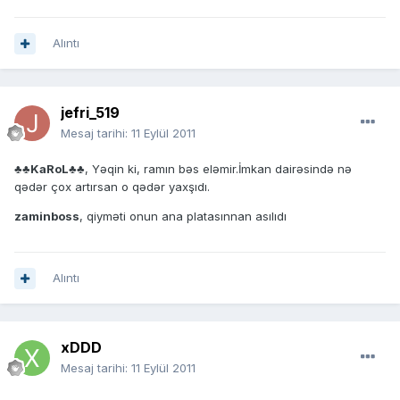
Alıntı
jefri_519
Mesaj tarihi:
11 Eylül 2011
♣♣KaRoL♣♣
, Yəqin ki, ramın bəs eləmir.İmkan dairəsində nə
qədər çox artırsan o qədər yaxşıdı.
zaminboss
, qiyməti onun ana platasınnan asılıdı
Alıntı
xDDD
Mesaj tarihi:
11 Eylül 2011