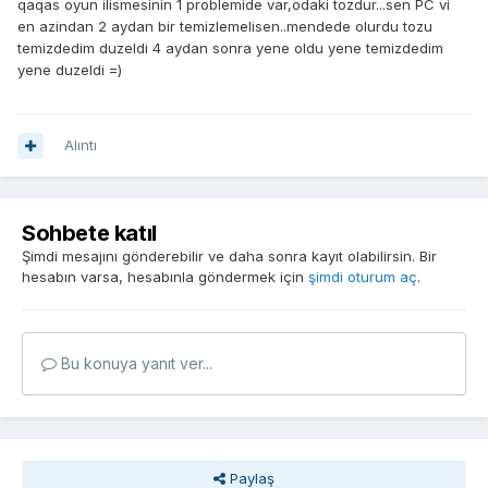
qaqas oyun ilismesinin 1 problemide var,odaki tozdur...sen PC vi
en azindan 2 aydan bir temizlemelisen..mendede olurdu tozu
temizdedim duzeldi 4 aydan sonra yene oldu yene temizdedim
yene duzeldi =)
Alıntı
Sohbete katıl
Şimdi mesajını gönderebilir ve daha sonra kayıt olabilirsin. Bir
hesabın varsa, hesabınla göndermek için
şimdi oturum aç
.
Bu konuya yanıt ver...
Paylaş