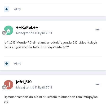
Alıntı
♣♣KaRoL♣♣
Mesaj tarihi:
11 Eylül 2011
jefri_519 Mende PC dir elamtler odurki oyunda 512 video isdeyir
hemin oyun mende tutulur bu niye beledir??
Alıntı
jefri_519
Mesaj tarihi:
11 Eylül 2011
Ilişmələr ramnan da ola bilər, sistem tələblərinən ramı müqayisə
elə