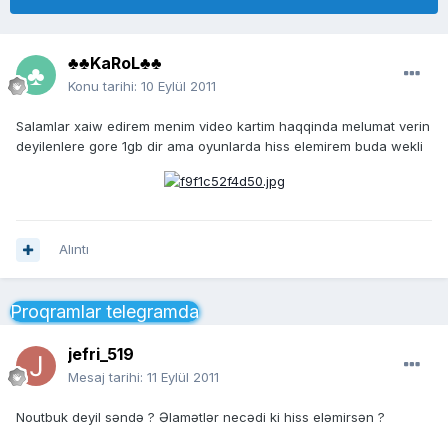
♣♣KaRoL♣♣
Konu tarihi:
10 Eylül 2011
Salamlar xaiw edirem menim video kartim haqqinda melumat verin
deyilenlere gore 1gb dir ama oyunlarda hiss elemirem buda wekli
Alıntı
Proqramlar telegramda
jefri_519
Mesaj tarihi:
11 Eylül 2011
Noutbuk deyil səndə ? Əlamətlər necədi ki hiss eləmirsən ?